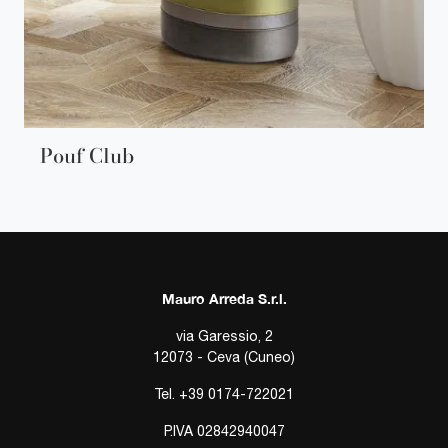
Pouf Club
Mauro Arreda S.r.l.
via Garessio, 2
12073 - Ceva (Cuneo)
Tel.
+39 0174-722021
P.IVA 02842940047