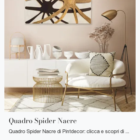
Quadro Spider Nacre
Quadro Spider Nacre di Pintdecor: clicca e scopri di più sui Complementi e quadri design in materico del rinomato brand!