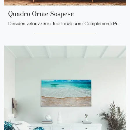
Quadro Orme Sospese
Desideri valorizzare i tuoi locali con i Complementi Pintdecor? Eccoti diversi modelli di quadri in legno come Quadro Orme Sospese.