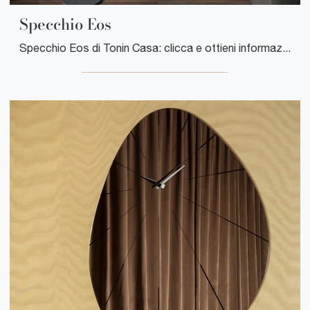
Specchio Eos
Specchio Eos di Tonin Casa: clicca e ottieni informazioni sui Complementi e specchi design in vetro del noto e conosciuto marchio!