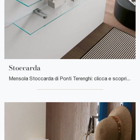
Stoccarda
Mensola Stoccarda di Ponti Terenghi: clicca e scopri di più sui Complementi e mensole moderni in vetro del rinomato brand!