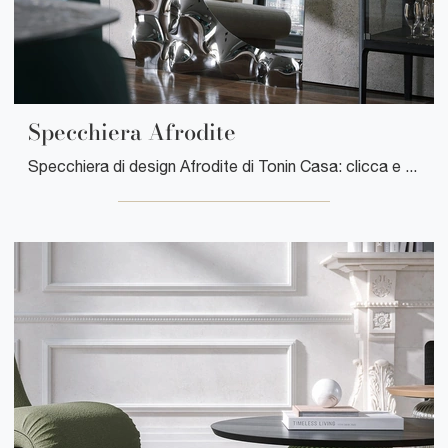
Specchiera Afrodite
Specchiera di design Afrodite di Tonin Casa: clicca e scopri di più sui Complementi e specchi design in vetro del rinomato brand!