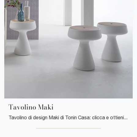
Tavolino Maki
Tavolino di design Maki di Tonin Casa: clicca e ottieni informazioni sui Complementi e tavolini design in legno del noto e conosciuto brand!