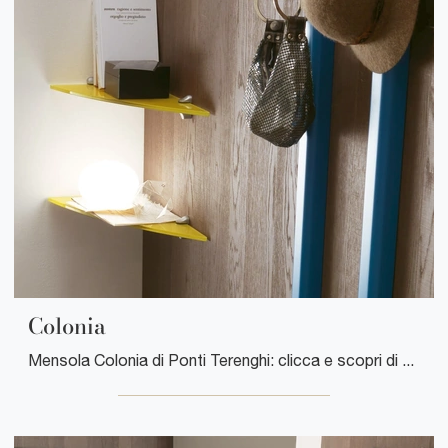
Colonia
Mensola Colonia di Ponti Terenghi: clicca e scopri di più sui Complementi e mensole moderni in vetro del noto e conosciuto marchio!