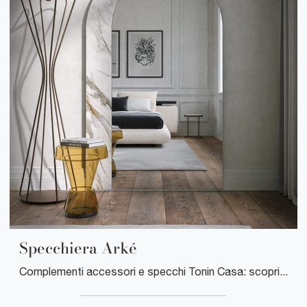
Specchiera Arké
Complementi accessori e specchi Tonin Casa: scopri come impreziosire i tuoi spazi moderni con il modello Specchiera Arké.