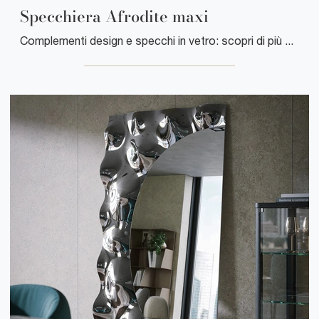
Specchiera Afrodite maxi
Complementi design e specchi in vetro: scopri di più sul modello Specchiera Afrodite maxi di Tonin Casa e potrai impreziosire i tuoi spazi.