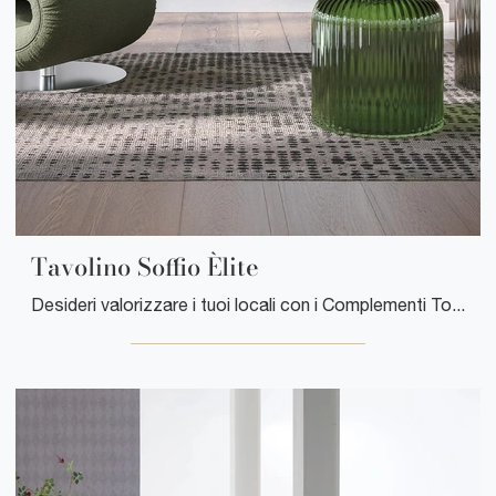
Tavolino Soffio Èlite
Desideri valorizzare i tuoi locali con i Complementi Tonin Casa? Ecco qui differenti modelli di tavolini in legno come Tavolino Soffio Èlite .