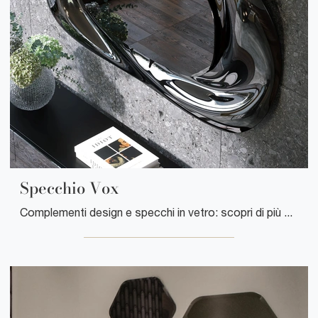
Specchio Vox
Complementi design e specchi in vetro: scopri di più sul modello Specchio Vox di Tonin Casa e potrai impreziosire i tuoi interni.