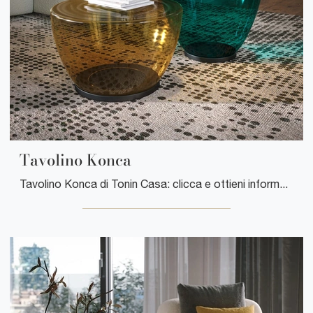
Tavolino Konca
Tavolino Konca di Tonin Casa: clicca e ottieni informazioni sui Complementi e tavolini moderni in vetro del noto e conosciuto brand!