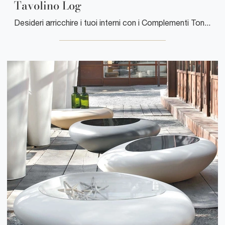
Tavolino Log
Desideri arricchire i tuoi interni con i Complementi Tonin Casa? Eccoti differenti modelli di tavolini in marmo come Tavolino Log.