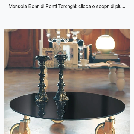
Mensola Bonn di Ponti Terenghi: clicca e scopri di più sui Complementi e mensole moderni in vetro del noto e rinomato brand!