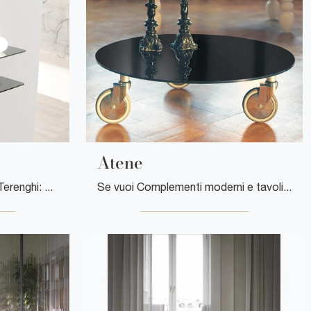
Atene
Mensola Amburgo di Ponti Terenghi: clicca e ottieni informazioni sui Complementi e mensole moderni in vetro del noto e rinomato marchio!
Se vuoi Complementi moderni e tavolini in vetro ottieni informazioni sul modello Atene della firma Ponti Terenghi.