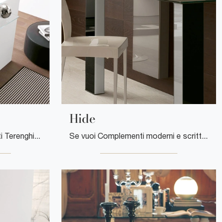
Hide
Mensola Stoccarda di Ponti Terenghi: clicca e scopri di più sui Complementi e mensole moderni in vetro del rinomato brand!
Se vuoi Complementi moderni e scrittoi in vetro scopri di più sul modello Hide dell'azienda Ponti Terenghi.