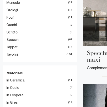
Mensole
27
Orologi
17
Pouf
11
Quadri
5
Scrittoi
9
Specchi
69
Tappeti
14
Specchi
Tavolini
131
maxi
Materiale
In Ceramica
11
In Cuoio
4
In Ecopelle
2
In Gres
12