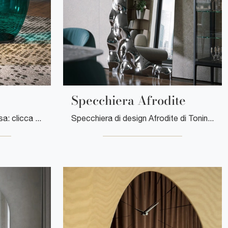
Specchiera Afrodite
Tavolino Konca di Tonin Casa: clicca e ottieni informazioni sui Complementi e tavolini moderni in vetro del noto e conosciuto brand!
Specchiera di design Afrodite di Tonin Casa: clicca e scopri di più sui Complementi e specchi design in vetro del rinomato brand!