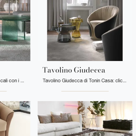
Tavolino Giudecca
Desideri valorizzare i tuoi locali con i Complementi Tonin Casa? Eccoti vari modelli di tavolini in vetro come Tavolino Atollo.
Tavolino Giudecca di Tonin Casa: clicca e scopri di più sui Complementi e tavolini moderni in vetro del noto e rinomato marchio!