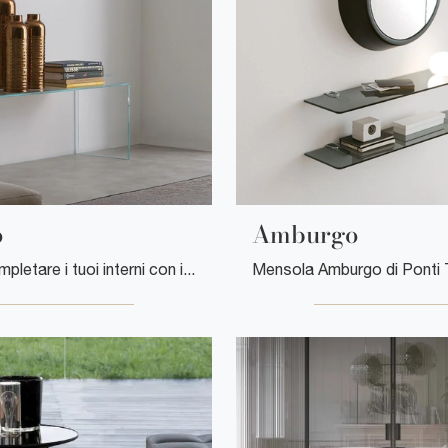
o
Amburgo
Desideri completare i tuoi interni con i Complementi Ponti Terenghi? Ti presentiamo molteplici modelli di tavolini in vetro come Pacifico.