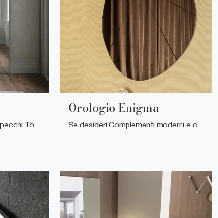
Orologio Enigma
Complementi accessori e specchi Tonin Casa: scopri come impreziosire i tuoi spazi moderni con il modello Specchiera Arké.
Se desideri Complementi moderni e orologi in vetro ottieni informazioni sul modello Orologio Enigma del marchio Tonin Casa.