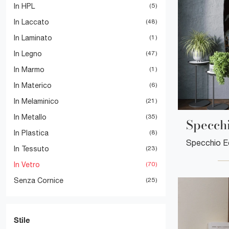
In HPL
5
In Laccato
48
In Laminato
1
In Legno
47
In Marmo
1
In Materico
6
In Melaminico
21
In Metallo
35
Specch
In Plastica
8
In Tessuto
23
In Vetro
70
Senza Cornice
25
Stile