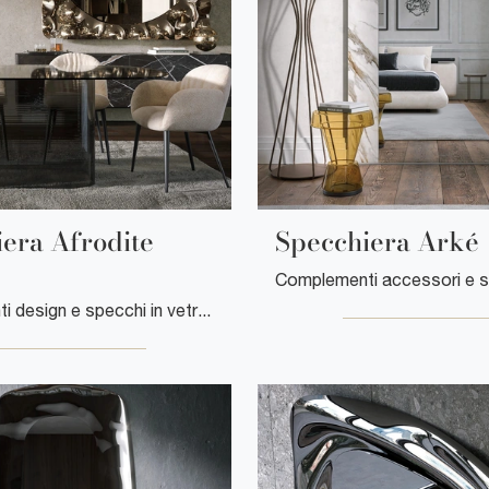
era Afrodite
Specchiera Arké
Complementi design e specchi in vetro: scopri di più sul modello Specchiera Afrodite maxi di Tonin Casa e potrai impreziosire i tuoi spazi.