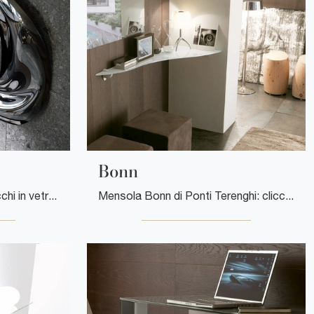
Bonn
Complementi design e specchi in vetro: scopri di più sul modello Specchio Vox di Tonin Casa e potrai impreziosire i tuoi interni.
Mensola Bonn di Ponti Terenghi: clicca e scopri di più sui Complementi e mensole moderni in vetro del noto e rinomato brand!