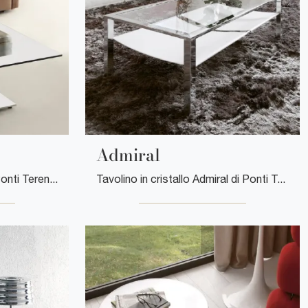
Admiral
Tavolino in cristallo Erik di Ponti Terenghi: clicca e ottieni informazioni sui Complementi e tavolini moderni in vetro del noto e conosciuto marchio!
Tavolino in cristallo Admiral di Ponti Terenghi: clicca e scopri di più sui Complementi e tavolini moderni in vetro del noto e conosciuto marchio!