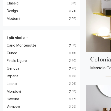
Classici
28
Design
103
Moderni
188
I più visti a :
Cairo Montenotte
163
Cuneo
158
Coloni
Finale Ligure
140
Genova
176
Imperia
166
Loano
156
Mondovì
163
Savona
177
Varazze
155