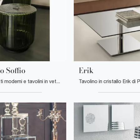
o Soffio
Erik
Complementi moderni e tavolini in vetro: scopri di più sul modello Tavolino Soffio di Tonin Casa e potrai impreziosire i tuoi interni.