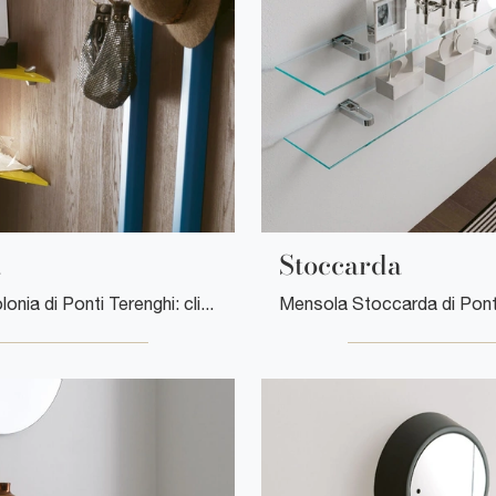
a
Stoccarda
Mensola Colonia di Ponti Terenghi: clicca e scopri di più sui Complementi e mensole moderni in vetro del noto e conosciuto marchio!