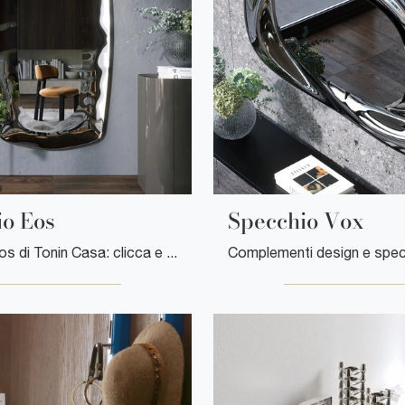
io Eos
Specchio Vox
Specchio Eos di Tonin Casa: clicca e ottieni informazioni sui Complementi e specchi design in vetro del noto e conosciuto marchio!