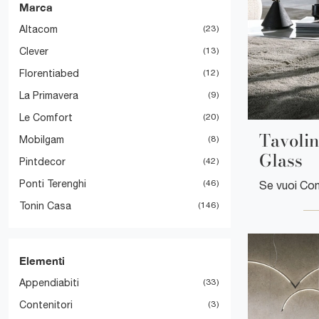
Marca
Altacom
23
Clever
13
Florentiabed
12
La Primavera
9
Le Comfort
20
Tavolin
Mobilgam
8
Glass
Pintdecor
42
Ponti Terenghi
46
Tonin Casa
146
Elementi
Appendiabiti
33
Contenitori
3