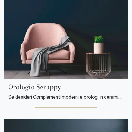
Orologio Scrappy
Se desideri Complementi moderni e orologi in ceramica scopri di più sul modello Orologio Scrappy del brand Pintdecor.