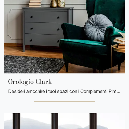
Orologio Clark
Desideri arricchire i tuoi spazi con i Complementi Pintdecor? Eccoti molteplici modelli di orologi in ceramica come Orologio Clark.