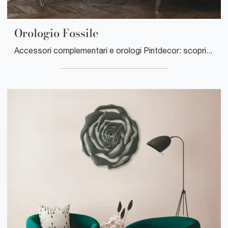
Orologio Fossile
Accessori complementari e orologi Pintdecor: scopri come arricchire i tuoi locali moderni con il modello Orologio Fossile.