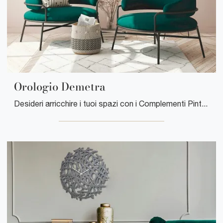
Orologio Demetra
Desideri arricchire i tuoi spazi con i Complementi Pintdecor? Eccoti vari modelli di orologi in ceramica come Orologio Demetra.