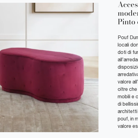
Acces
moder
Pinto 
Pouf Dunk
locali do
doti di f
all’arred
disposizi
arredati
valore al
oltre ch
mobili e 
di bellis
architetti
pouf, in 
valore es