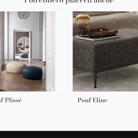
f Plissé
Pouf Eline