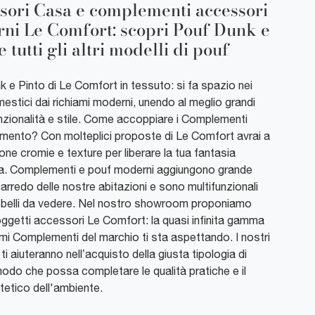
sori Casa e complementi accessori
ni Le Comfort: scopri Pouf Dunk e
e tutti gli altri modelli di pouf
 e Pinto di Le Comfort in tessuto: si fa spazio nei
mestici dai richiami moderni, unendo al meglio grandi
unzionalità e stile. Come accoppiare i Complementi
amento? Con molteplici proposte di Le Comfort avrai a
one cromie e texture per liberare la tua fantasia
va. Complementi e pouf moderni aggiungono grande
l’arredo delle nostre abitazioni e sono multifunzionali
e belli da vedere. Nel nostro showroom proponiamo
oggetti accessori Le Comfort: la quasi infinita gamma
simi Complementi del marchio ti sta aspettando. I nostri
 ti aiuteranno nell’acquisto della giusta tipologia di
modo che possa completare le qualità pratiche e il
tetico dell'ambiente.