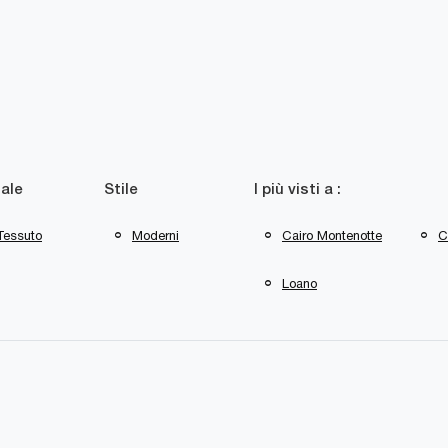
ale
Stile
I più visti a :
Tessuto
Moderni
Cairo Montenotte
C
Loano