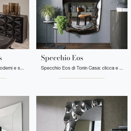
s
Specchio Eos
Se desideri Complementi moderni e specchi senza cornice ottieni informazioni sul modello Specchio Kaleidos dell'azienda Tonin Casa.
Specchio Eos di Tonin Casa: clicca e ottieni informazioni sui Complementi e specchi design in vetro del noto e conosciuto marchio!