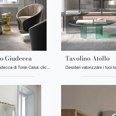
no Giudecca
Tavolino Atollo
Tavolino Giudecca di Tonin Casa: clicca e scopri di più sui Complementi e tavolini moderni in vetro del noto e rinomato marchio!