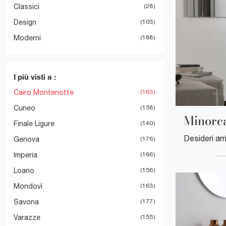
Classici
28
Design
103
Moderni
188
I più visti a :
Cairo Montenotte
163
Cuneo
158
Minorc
Finale Ligure
140
Genova
176
Imperia
166
Loano
156
Mondovì
163
Savona
177
Varazze
155