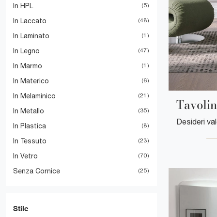
In HPL
5
In Laccato
48
In Laminato
1
In Legno
47
In Marmo
1
In Materico
6
In Melaminico
21
Tavolin
In Metallo
35
In Plastica
8
In Tessuto
23
In Vetro
70
Senza Cornice
25
Stile