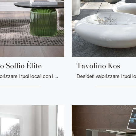
o Soffio Èlite
Tavolino Kos
Desideri valorizzare i tuoi locali con i Complementi Tonin Casa? Ecco qui differenti modelli di tavolini in legno come Tavolino Soffio Èlite .