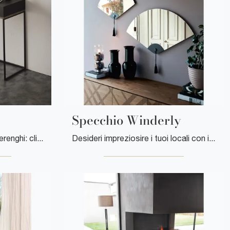
Specchio Winderly
Scrittoio Gamma di Ponti Terenghi: clicca e ottieni informazioni sui Complementi e scrittoi moderni in melaminico del noto e conosciuto brand!
Desideri impreziosire i tuoi locali con i Complementi Tonin Casa? Ecco qui diversi modelli di specchi senza cornice come Specchio Winderly.