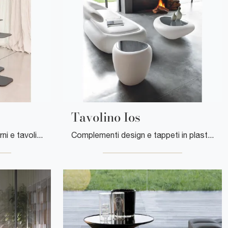
Tavolino Ios
Se vuoi Complementi moderni e tavolini in metallo scopri di più sul modello Tavolino Skyline del marchio Tonin Casa.
Complementi design e tappeti in plastica: ottieni informazioni sul modello Tavolino Ios di Tonin Casa e potrai impreziosire i tuoi locali.