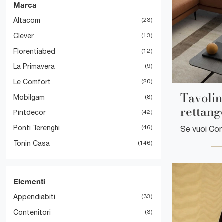
Marca
Altacom
23
Clever
13
Florentiabed
12
La Primavera
9
Le Comfort
20
Tavolin
Mobilgam
8
rettang
Pintdecor
42
Ponti Terenghi
46
Tonin Casa
146
Elementi
Appendiabiti
33
Contenitori
3