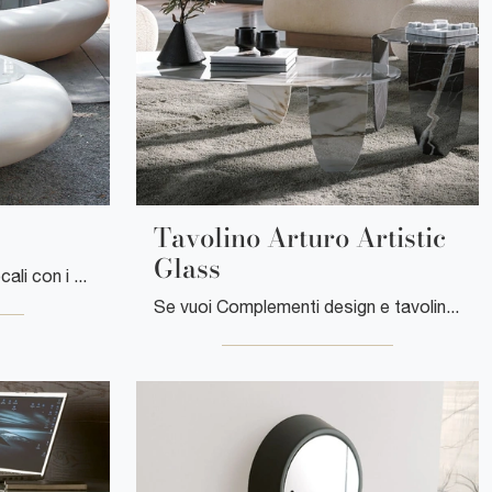
Tavolino Arturo Artistic
Glass
Desideri valorizzare i tuoi locali con i Complementi Tonin Casa? Ti presentiamo vari modelli di tavolini in plastica come Tavolino Kos.
Se vuoi Complementi design e tavolini in vetro ottieni informazioni sul modello Tavolino Arturo Artistic Glass della marca Tonin Casa.