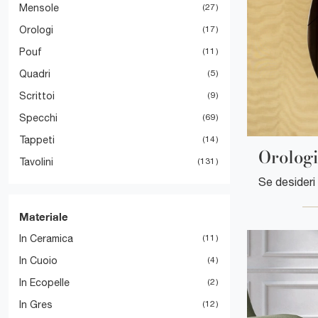
Mensole
27
Orologi
17
Pouf
11
Quadri
5
Scrittoi
9
Specchi
69
Tappeti
14
Orolog
Tavolini
131
Materiale
In Ceramica
11
In Cuoio
4
In Ecopelle
2
In Gres
12