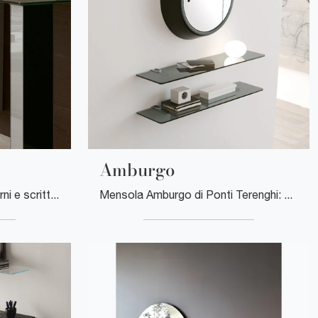
Amburgo
Se vuoi Complementi moderni e scrittoi in vetro scopri di più sul modello Hide dell'azienda Ponti Terenghi.
Mensola Amburgo di Ponti Terenghi: clicca e ottieni informazioni sui Complementi e mensole moderni in vetro del noto e rinomato marchio!