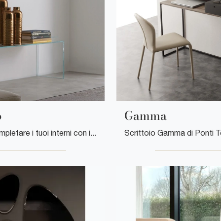
o
Gamma
Desideri completare i tuoi interni con i Complementi Ponti Terenghi? Ti presentiamo molteplici modelli di tavolini in vetro come Pacifico.