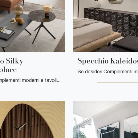
o Silky
Specchio Kaleido
olare
Se vuoi Complementi moderni e tavolini in legno scopri di più sul modello Tavolino Silky rettangolare dell'azienda Le Comfort.