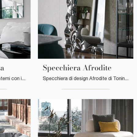
ia
Specchiera Afrodite
Desideri completare i tuoi interni con i Complementi Tonin Casa? Ti presentiamo differenti modelli di specchi senza cornice come Specchio Costantia.
Specchiera di design Afrodite di Tonin Casa: clicca e scopri di più sui Complementi e specchi design in vetro del rinomato brand!