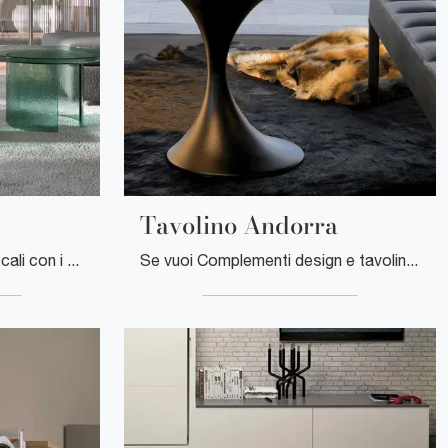
Tavolino Andorra
Desideri valorizzare i tuoi locali con i Complementi Tonin Casa? Eccoti vari modelli di tavolini in vetro come Tavolino Atollo.
Se vuoi Complementi design e tavolini in vetro ottieni informazioni sul modello Tavolino Andorra della firma Tonin Casa.