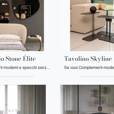
o Stone Élite
Tavolino Skyline
Complementi moderni e specchi senza cornice: ottieni informazioni sul modello Specchio Stone Élite di Tonin Casa e potrai impreziosire i tuoi interni.