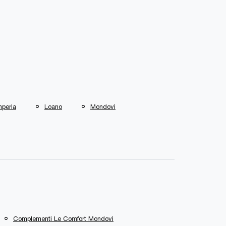
mperia
Loano
Mondovì
Complementi Le Comfort Mondovì