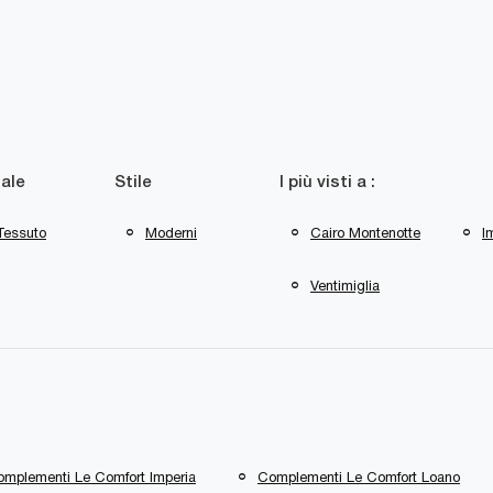
ale
Stile
I più visti a :
Tessuto
Moderni
Cairo Montenotte
I
Ventimiglia
mplementi Le Comfort Imperia
Complementi Le Comfort Loano