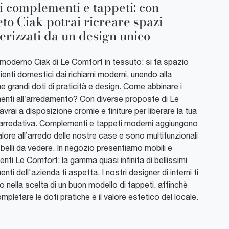
i complementi e tappeti: con
to Ciak potrai ricreare spazi
erizzati da un design unico
moderno Ciak di Le Comfort in tessuto: si fa spazio
ienti domestici dai richiami moderni, unendo alla
e grandi doti di praticità e design. Come abbinare i
nti all’arredamento? Con diverse proposte di Le
vrai a disposizione cromie e finiture per liberare la tua
 arredativa. Complementi e tappeti moderni aggiungono
lore all’arredo delle nostre case e sono multifunzionali
 belli da vedere. In negozio presentiamo mobili e
ti Le Comfort: la gamma quasi infinita di bellissimi
ti dell'azienda ti aspetta. I nostri designer di interni ti
o nella scelta di un buon modello di tappeti, affinchè
pletare le doti pratiche e il valore estetico del locale.