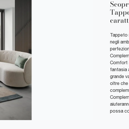
Scopr
Tappe
caratt
Tappeto 
negli amb
perfezion
Compleme
Comfort a
fantasia
grande va
oltre che
complemen
Complemen
aiuterann
possa com