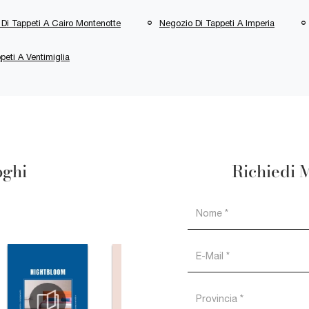
Di Tappeti A Cairo Montenotte
Negozio Di Tappeti A Imperia
peti A Ventimiglia
oghi
Richiedi 