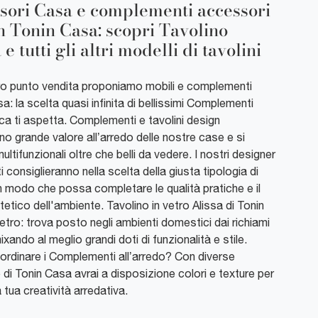
sori Casa e complementi accessori
n Tonin Casa: scopri Tavolino
 e tutti gli altri modelli di tavolini
ro punto vendita proponiamo mobili e complementi
a: la scelta quasi infinita di bellissimi Complementi
ca ti aspetta. Complementi e tavolini design
o grande valore all’arredo delle nostre case e si
ultifunzionali oltre che belli da vedere. I nostri designer
 ti consiglieranno nella scelta della giusta tipologia di
 in modo che possa completare le qualità pratiche e il
tetico dell'ambiente. Tavolino in vetro Alissa di Tonin
etro: trova posto negli ambienti domestici dai richiami
ixando al meglio grandi doti di funzionalità e stile.
rdinare i Complementi all’arredo? Con diverse
di Tonin Casa avrai a disposizione colori e texture per
a tua creatività arredativa.