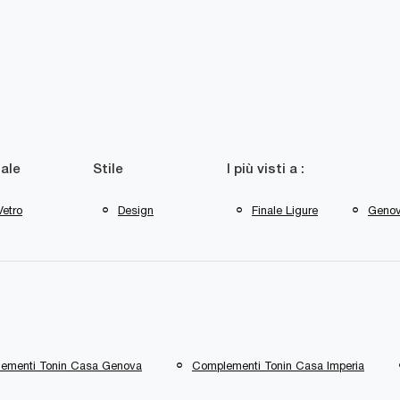
ale
Stile
I più visti a :
Vetro
Design
Finale Ligure
Geno
ementi Tonin Casa Genova
Complementi Tonin Casa Imperia