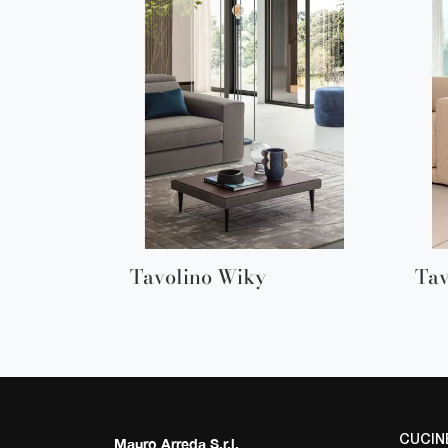
Tavolino Wiky
Tav
CUCIN
Mauro Arreda S.r.l.