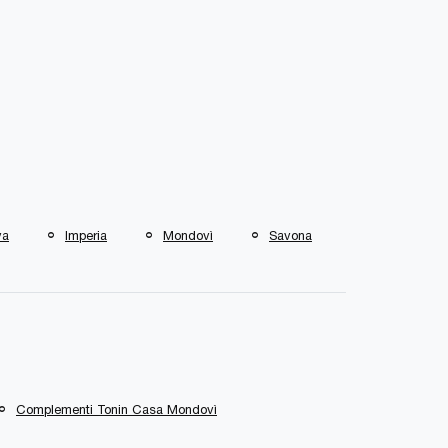
va
Imperia
Mondovì
Savona
Complementi Tonin Casa Mondovì