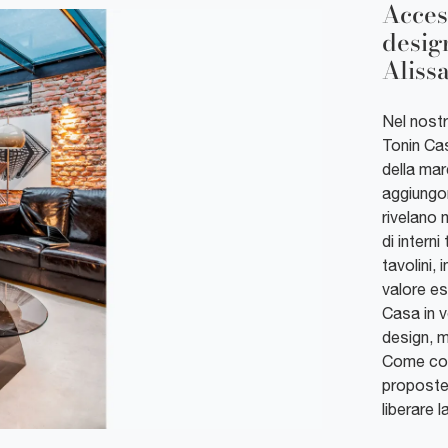
Acces
desig
Alissa
Nel nost
Tonin Cas
della mar
aggiungon
rivelano m
di interni
tavolini,
valore es
Casa in v
design, m
Come coo
proposte 
liberare l