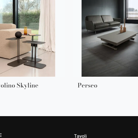
olino Skyline
Perseo
E
Tavoli