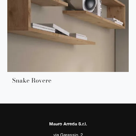
Snake Rovere
Mauro Arreda S.r.l.
via Garessio, 2