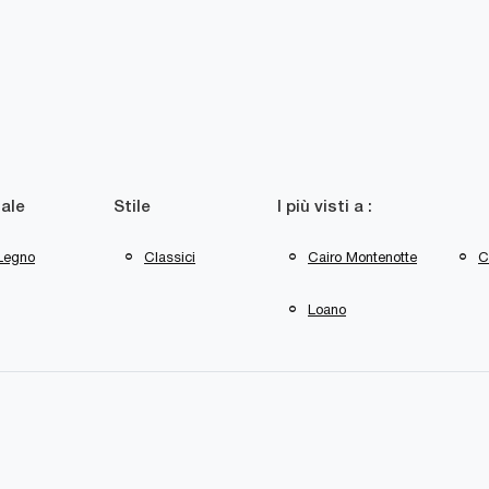
ale
Stile
I più visti a :
 Legno
Classici
Cairo Montenotte
C
Loano