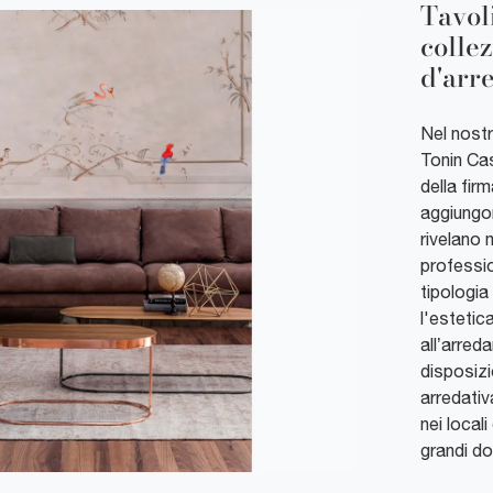
Tavol
colle
d'arr
Nel nost
Tonin Cas
della fir
aggiungon
rivelano m
professio
tipologia 
l'estetic
all’arred
disposizio
arredativ
nei local
grandi dot