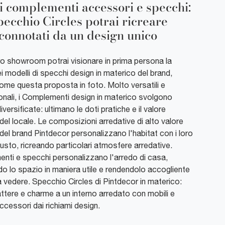
i complementi accessori e specchi:
pecchio Circles potrai ricreare
 connotati da un design unico
o showroom potrai visionare in prima persona la
ei modelli di specchi design in materico del brand,
ome questa proposta in foto. Molto versatili e
ionali, i Complementi design in materico svolgono
iversificate: ultimano le doti pratiche e il valore
del locale. Le composizioni arredative di alto valore
del brand Pintdecor personalizzano l'habitat con i loro
gusto, ricreando particolari atmosfere arredative.
nti e specchi personalizzano l'arredo di casa,
 lo spazio in maniera utile e rendendolo accogliente
a vedere. Specchio Circles di Pintdecor in materico:
ttere e charme a un interno arredato con mobili e
ccessori dai richiami design.