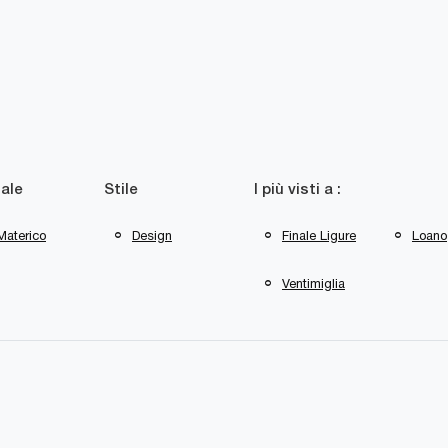
ale
Stile
I più visti a :
Materico
Design
Finale Ligure
Loano
Ventimiglia