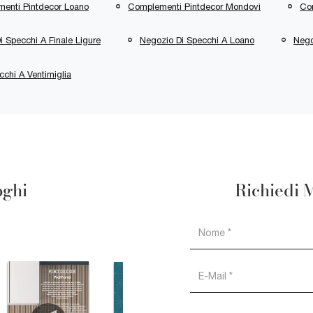
enti Pintdecor Loano
Complementi Pintdecor Mondovì
Co
i Specchi A Finale Ligure
Negozio Di Specchi A Loano
Nego
chi A Ventimiglia
oghi
Richiedi 