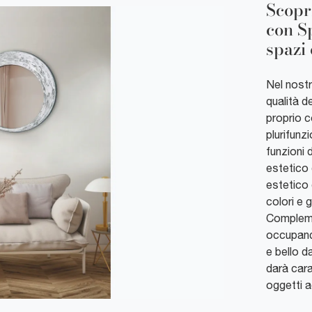
Scopr
con S
spazi
Nel nostr
qualità d
proprio c
plurifunz
funzioni d
estetico 
estetico 
colori e 
Compleme
occupando
e bello d
darà cara
oggetti a