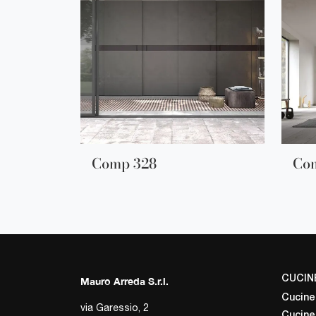
Comp 328
Co
CUCIN
Mauro Arreda S.r.l.
Cucine
via Garessio, 2
Cucine