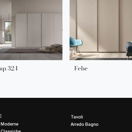
mp 324
Febe
E
Tavoli
 Moderne
Arredo Bagno
 Classiche