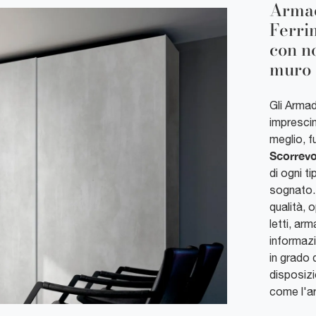
Armad
Ferri
con n
muro
Gli Armad
imprescin
meglio, f
Scorrevo
di ogni t
sognato. 
qualità, o
letti, ar
informazi
in grado 
disposizi
come l'ar