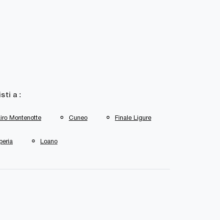
isti a :
iro Montenotte
Cuneo
Finale Ligure
peria
Loano