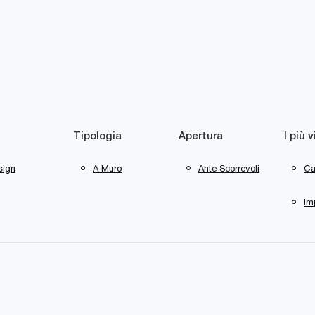
Tipologia
Apertura
I più v
sign
A Muro
Ante Scorrevoli
Ca
Im