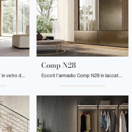
Comp N28
Eccoti l'armadio Comp N27 in vetro di Mobilgam! Un ricco catalogo di armadi a muro con ante scorrevoli.
Eccoti l'armadio Comp N28 in laccato opaco di Mobilgam! Una ricca gamma di armadi a muro con ante scorrevoli.