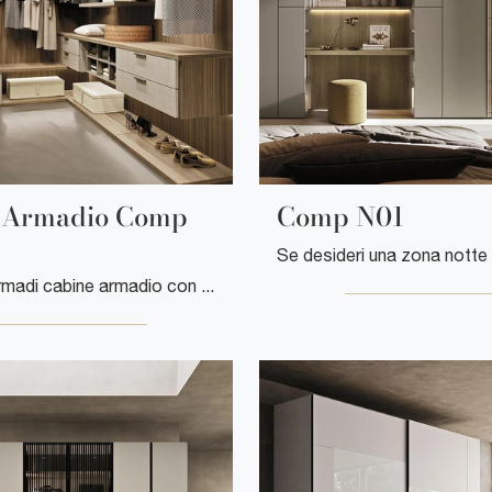
 Armadio Comp
Comp N01
Se cerchi armadi cabine armadio con ante scorrevoli, clicca e scopri l'armadio Cabina Armadio Comp N07 di Mobilgam in melaminico.