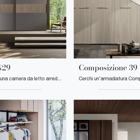
N29
Composizione 39
Se desideri una camera da letto arredata al meglio, scegli l'armadio Comp N29 con ante scorrevoli di Mobilgam!