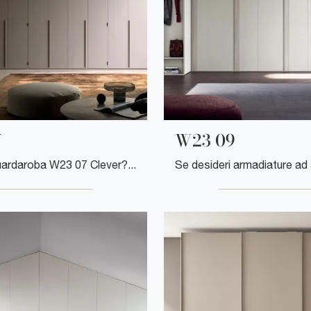
7
W23 09
Cerchi un guardaroba W23 07 Clever? Clicca subito! Gli armadi a muro con ante a soffietto ti attendono.