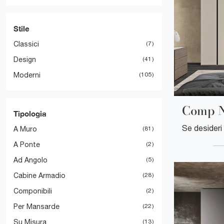
Stile
Classici
7
Design
41
Moderni
105
Comp 
Tipologia
A Muro
81
A Ponte
2
Ad Angolo
5
Cabine Armadio
28
Componibili
2
Per Mansarde
22
Su Misura
13