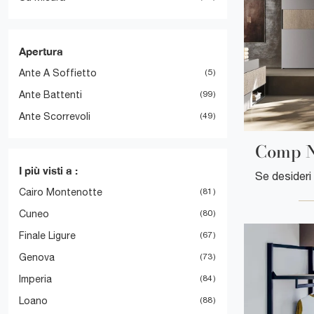
Apertura
Ante A Soffietto
5
Ante Battenti
99
Ante Scorrevoli
49
Comp 
I più visti a :
Cairo Montenotte
81
Cuneo
80
Finale Ligure
67
Genova
73
Imperia
84
Loano
88