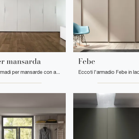
er mansarda
Febe
Se cerchi armadi per mansarde con ante battenti, clicca e scopri l'armadio Start per mansarda di Clever in laccato opaco.