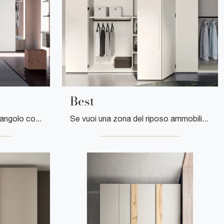
Best
Se desideri armadiature ad angolo con ante battenti, clicca e scopri l'armadio W23 09 di Clever in melaminico.
Se vuoi una zona del riposo ammobiliata al meglio, scegli l'armadio Best con ante a soffietto di Clever!