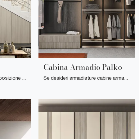
Cabina Armadio Palko
Cerchi un'armadiatura Composizione 39 Ferrimobili? Clicca subito! Gli armadi su misura con ante battenti ti attendono.
Se desideri armadiature cabine armadio con ante scorrevoli, clicca e scopri l'armadio Cabina Armadio Palko di Clever in metallo.