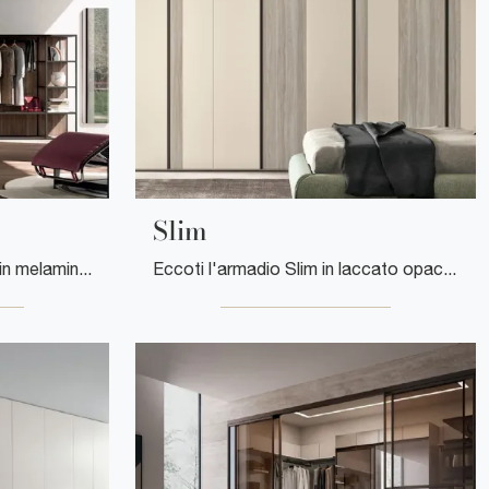
Slim
Ecco qui l'armadio W23 02 in melaminico di Clever! Una ricca gamma di armadi a muro con ante battenti.
Eccoti l'armadio Slim in laccato opaco di Clever! Una ricca gamma di armadi a muro con ante battenti.