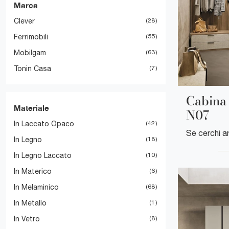
Marca
Clever
28
Ferrimobili
55
Mobilgam
63
Tonin Casa
7
Cabina
Materiale
N07
In Laccato Opaco
42
In Legno
18
In Legno Laccato
10
In Materico
6
In Melaminico
68
In Metallo
1
In Vetro
8