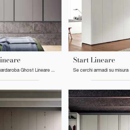
ineare
Start Lineare
Cerchi un guardaroba Ghost Lineare Clever? Clicca subito! Gli armadi a muro con ante battenti ti aspettano.