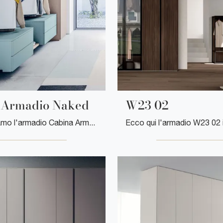
 Armadio Naked
W23 02
Ti presentiamo l'armadio Cabina Armadio Naked in laccato opaco di Clever! Un ricco catalogo di armadi cabine armadio con ante battenti.