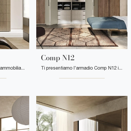
Comp N12
Se desideri una zona notte ammobiliata al meglio, scegli l'armadio Comp N01 con ante battenti di Mobilgam!
Ti presentiamo l'armadio Comp N12 in laccato opaco di Mobilgam! Un ricco catalogo di armadi a muro con ante a soffietto.