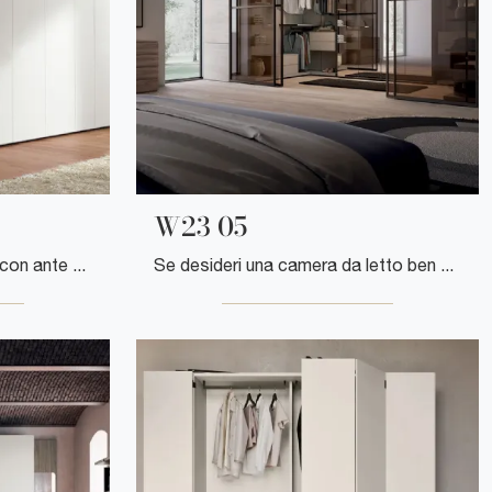
W23 05
Se cerchi armadi su misura con ante battenti, clicca e scopri l'armadio Start Lineare di Clever in laccato opaco.
Se desideri una camera da letto ben arredata, scegli l'armadio W23 05 con ante scorrevoli di Clever!