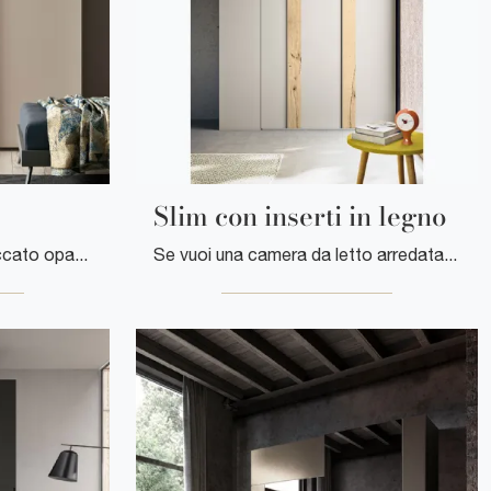
Slim con inserti in legno
Eccoti l'armadio Febe in laccato opaco di Clever! Un ricco catalogo di armadi a muro con ante scorrevoli.
Se vuoi una camera da letto arredata con gusto, scegli l'armadio Slim con inserti in legno con ante battenti di Clever!