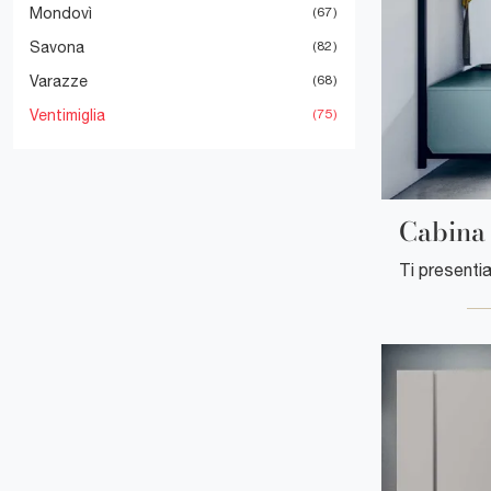
Mondovì
67
Savona
82
Varazze
68
Ventimiglia
75
Cabina