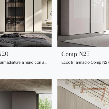
N20
Comp N27
Se desideri armadiature a muro con ante battenti, clicca e scopri l'armadio Comp N20 di Mobilgam in laccato opaco.