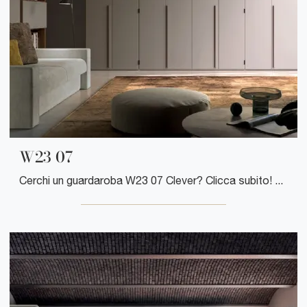
W23 07
Cerchi un guardaroba W23 07 Clever? Clicca subito! Gli armadi a muro con ante a soffietto ti attendono.