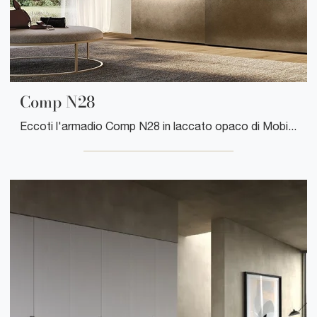
Comp N28
Eccoti l'armadio Comp N28 in laccato opaco di Mobilgam! Una ricca gamma di armadi a muro con ante scorrevoli.