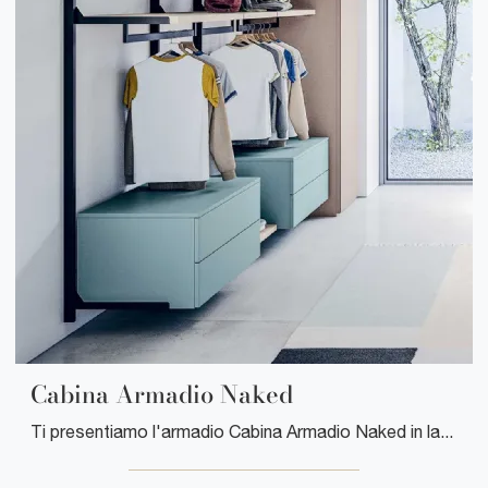
Cabina Armadio Naked
Ti presentiamo l'armadio Cabina Armadio Naked in laccato opaco di Clever! Un ricco catalogo di armadi cabine armadio con ante battenti.