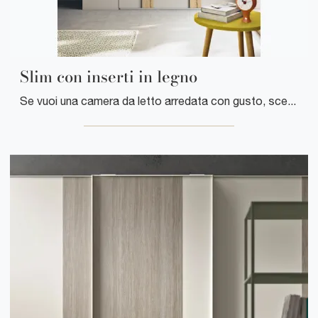
Slim con inserti in legno
Se vuoi una camera da letto arredata con gusto, scegli l'armadio Slim con inserti in legno con ante battenti di Clever!