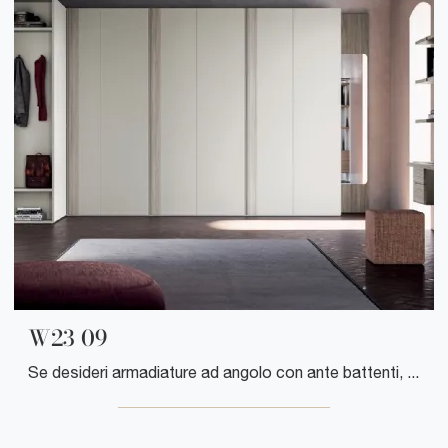
W23 09
Se desideri armadiature ad angolo con ante battenti, clicca e scopri l'armadio W23 09 di Clever in melaminico.