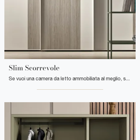
Slim Scorrevole
Se vuoi una camera da letto ammobiliata al meglio, scegli l'armadio Slim Scorrevole con ante scorrevoli di Clever!