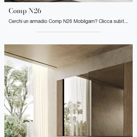
Comp N26
Cerchi un armadio Comp N26 Mobilgam? Clicca subito! Gli armadi a ponte con ante battenti ti aspettano.