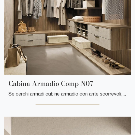
Cabina Armadio Comp N07
Se cerchi armadi cabine armadio con ante scorrevoli, clicca e scopri l'armadio Cabina Armadio Comp N07 di Mobilgam in melaminico.