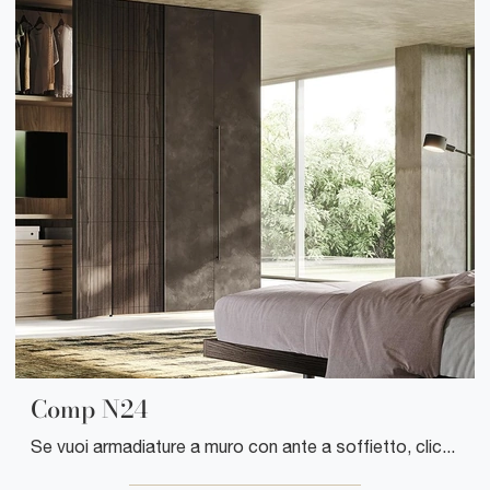
Comp N24
Se vuoi armadiature a muro con ante a soffietto, clicca e scopri l'armadio Comp N24 di Mobilgam in legno.