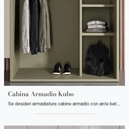
Cabina Armadio Kubo
Se desideri armadiature cabine armadio con ante battenti, clicca e scopri l'armadio Cabina Armadio Kubo di Clever in laccato opaco.