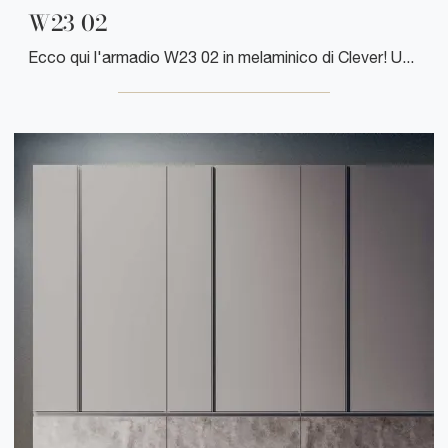
W23 02
Ecco qui l'armadio W23 02 in melaminico di Clever! Una ricca gamma di armadi a muro con ante battenti.