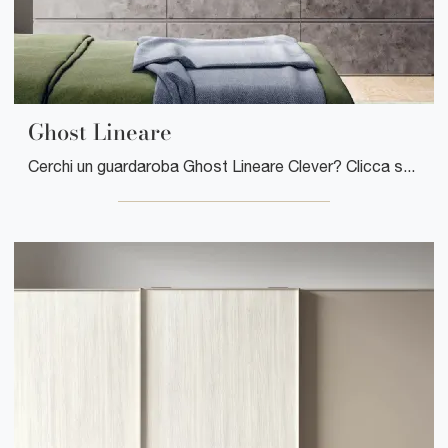
Ghost Lineare
Cerchi un guardaroba Ghost Lineare Clever? Clicca subito! Gli armadi a muro con ante battenti ti aspettano.