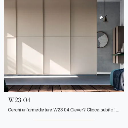
W23 04
Cerchi un'armadiatura W23 04 Clever? Clicca subito! Gli armadi a muro con ante scorrevoli ti aspettano.