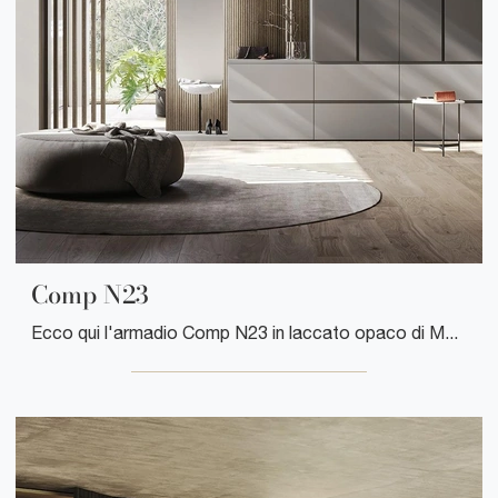
Comp N23
Ecco qui l'armadio Comp N23 in laccato opaco di Mobilgam! Un ricco catalogo di armadi a muro con ante battenti.