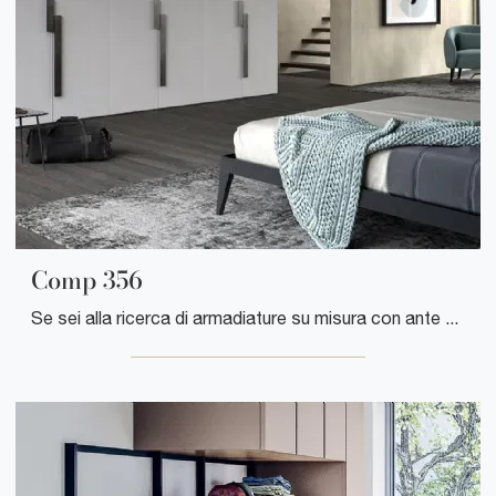
Comp 356
Se sei alla ricerca di armadiature su misura con ante battenti, clicca e scopri l'armadio Comp 356 di Mobilgam in legno laccato.