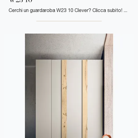
Cerchi un guardaroba W23 10 Clever? Clicca subito! Gli armadi a muro con ante scorrevoli ti attendono.