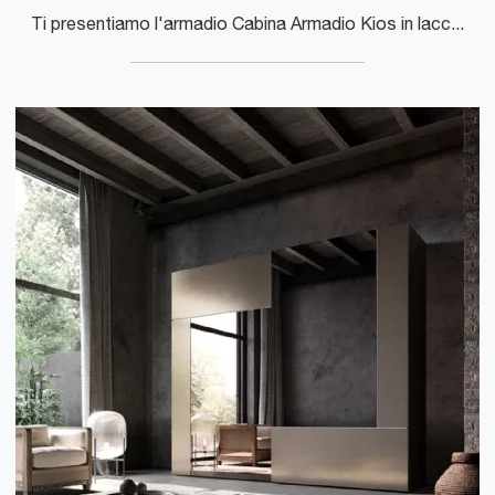
Ti presentiamo l'armadio Cabina Armadio Kios in laccato opaco di Clever! Un ricco catalogo di armadi cabine armadio con ante battenti.