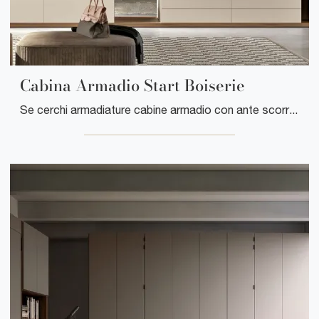
Cabina Armadio Start Boiserie
Se cerchi armadiature cabine armadio con ante scorrevoli, clicca e scopri l'armadio Cabina Armadio Start Boiserie di Clever in laccato opaco.