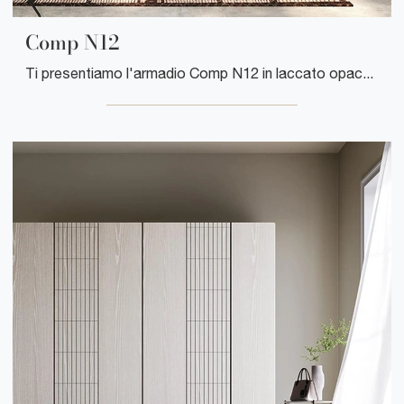
Comp N12
Ti presentiamo l'armadio Comp N12 in laccato opaco di Mobilgam! Un ricco catalogo di armadi a muro con ante a soffietto.