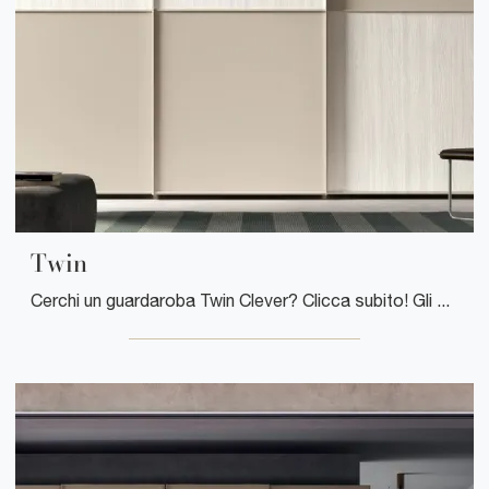
Twin
Cerchi un guardaroba Twin Clever? Clicca subito! Gli armadi a muro con ante scorrevoli ti aspettano.