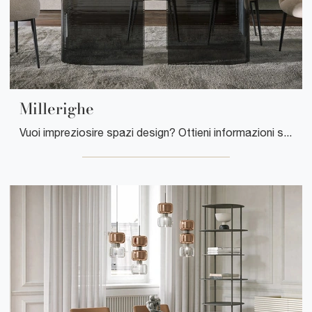
Millerighe
Vuoi impreziosire spazi design? Ottieni informazioni sui tavoli design fissi: il modello da pranzo Millerighe ti sta aspettando.