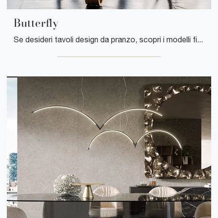
Butterfly
Se desideri tavoli design da pranzo, scopri i modelli fissi di Tonin Casa: clicca e scopri il modello Butterfly in vetro.