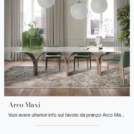
Arco Maxi
Vuoi avere ulteriori info sul tavolo da pranzo Arco Maxi di Tonin Casa? Clicca e ottieni informazioni sui modelli fissi del brand.