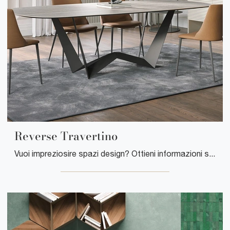
Reverse Travertino
Vuoi impreziosire spazi design? Ottieni informazioni sui tavoli design fissi: il modello da pranzo Reverse Travertino ti attende.