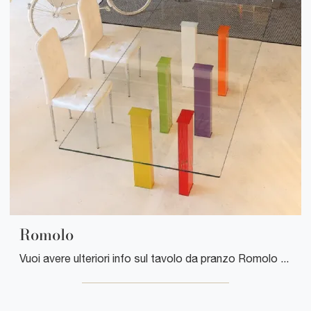
Romolo
Vuoi avere ulteriori info sul tavolo da pranzo Romolo di Ponti Terenghi? Clicca e ottieni informazioni sui modelli fissi della firma.