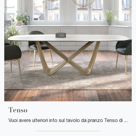
Tenso
Vuoi avere ulteriori info sul tavolo da pranzo Tenso di Tonin Casa? Clicca e scopri di più sui modelli fissi del marchio.