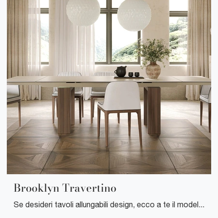
Brooklyn Travertino
Se desideri tavoli allungabili design, ecco a te il modello da pranzo in gres Brooklyn Travertino del brand Tonin Casa.