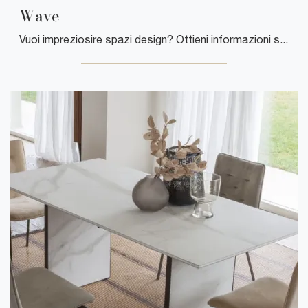
Wave
Vuoi impreziosire spazi design? Ottieni informazioni sui tavoli design fissi: il modello da pranzo Wave ti sta aspettando.