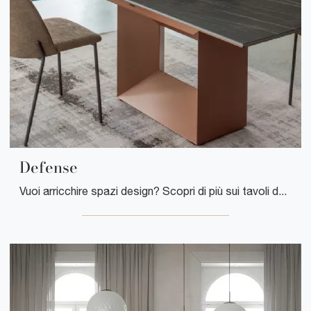
Defense
Vuoi arricchire spazi design? Scopri di più sui tavoli design allungabili: il modello da pranzo Defense ti attende.