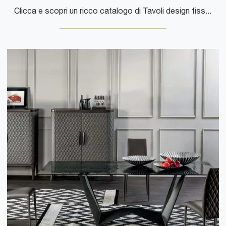
Clicca e scopri un ricco catalogo di Tavoli design fissi da pranzo! Il modello Still di Tonin Casa ti attende.