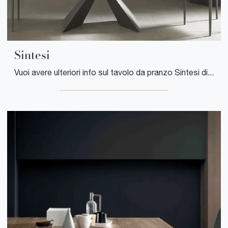
Sintesi
Vuoi avere ulteriori info sul tavolo da pranzo Sintesi di Altacom? Clicca e scopri di più sui modelli allungabili dell'azienda.