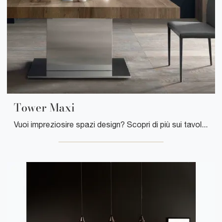
Tower Maxi
Vuoi impreziosire spazi design? Scopri di più sui tavoli design allungabili: il modello da pranzo Tower Maxi ti aspetta.