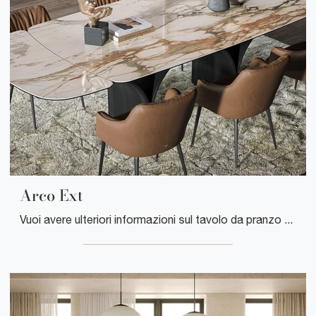
Arco Ext
Vuoi avere ulteriori informazioni sul tavolo da pranzo Arco Ext di Tonin Casa? Clicca e scopri di più sui modelli allungabili del brand.