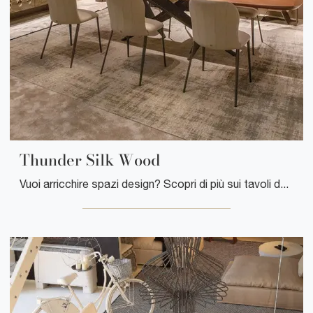
Thunder Silk Wood
Vuoi arricchire spazi design? Scopri di più sui tavoli design fissi: il modello da pranzo Thunder Silk Wood ti sta aspettando.