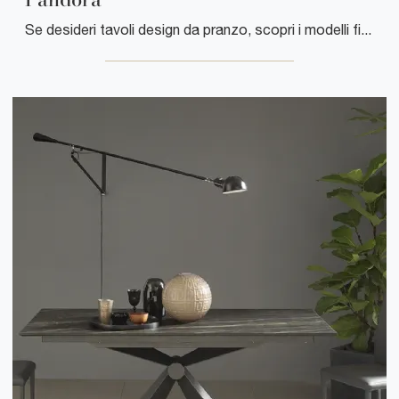
Se desideri tavoli design da pranzo, scopri i modelli fissi di Tonin Casa: clicca e scopri il modello Pandora in legno.