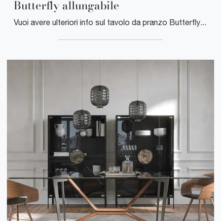
Butterfly allungabile
Vuoi avere ulteriori info sul tavolo da pranzo Butterfly allungabile di Tonin Casa? Clicca e scopri di più sui modelli allungabili del marchio.