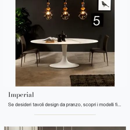
Imperial
Se desideri tavoli design da pranzo, scopri i modelli fissi di Tonin Casa: clicca e scopri il modello Imperial in ceramica.