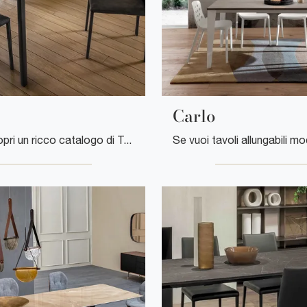
Carlo
Clicca e scopri un ricco catalogo di Tavoli moderni allungabili da pranzo! Il modello Aaron di La Primavera ti attende.