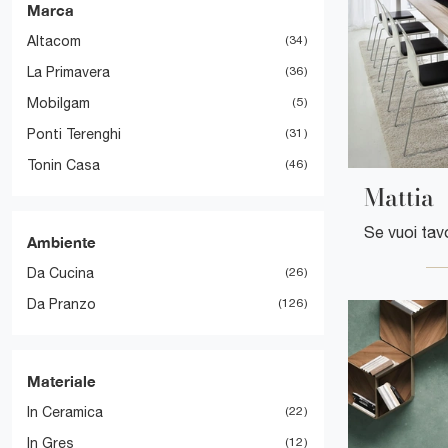
Marca
Altacom
34
La Primavera
36
Mobilgam
5
Ponti Terenghi
31
Tonin Casa
46
Mattia
Ambiente
Da Cucina
26
Da Pranzo
126
Materiale
In Ceramica
22
In Gres
12