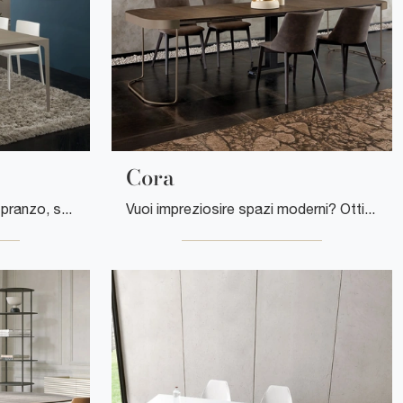
Cora
Se cerchi tavoli moderni da pranzo, scopri i modelli consolle di La Primavera: clicca e scopri il modello Fabio in laminato.
Vuoi impreziosire spazi moderni? Ottieni informazioni sui tavoli moderni consolle: il modello da pranzo Cora ti aspetta.