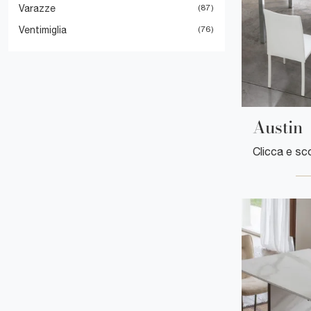
Varazze
87
Ventimiglia
76
Austin