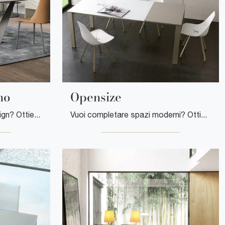
no
Opensize
Vuoi impreziosire spazi design? Ottieni informazioni sui tavoli design fissi: il modello da pranzo Reverse Travertino ti attende.
Vuoi completare spazi moderni? Ottieni informazioni sui tavoli moderni allungabili: il modello da cucina Opensize ti aspetta.