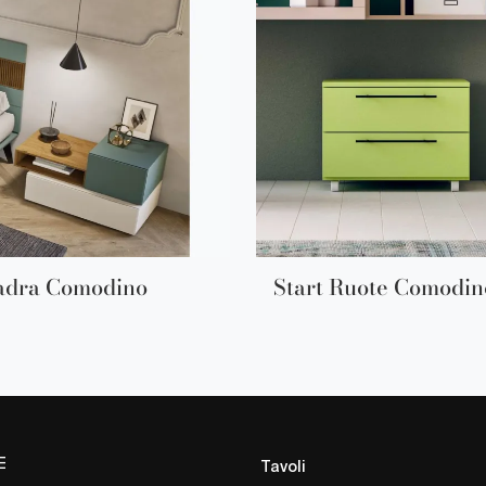
adra Comodino
Start Ruote Comodin
E
Tavoli