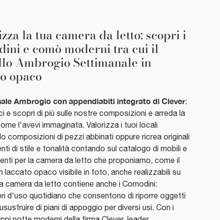
zza la tua camera da letto: scopri i
ini e comò moderni tra cui il
lo Ambrogio Settimanale in
to opaco
ale Ambrogio con appendiabiti integrato di Clever
:
i e scopri di più sulle nostre composizioni e arreda la
me l'avevi immaginata. Valorizza i tuoi locali
o composizioni di pezzi abbinati oppure ricrea originali
ti di stile e tonalità contando sul catalogo di mobili e
nti per la camera da letto che proponiamo, come il
n laccato opaco visibile in foto, anche realizzabili su
a camera da letto contiene anche i Comodini:
ri d'uso quotidiano che consentono di riporre oggetti
ususfruire di piani di appoggio per diversi usi. Con i
uppi notte moderni della firma Clever, leader