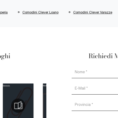
peria
Comodini Clever Loano
Comodini Clever Varazze
oghi
Richiedi 