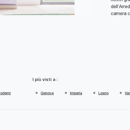
dell’Arre
camera c
I più visti a :
oderni
Genova
Imperia
Loano
Va