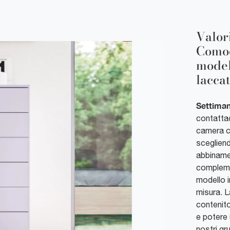
Valori
Comod
model
lacca
Settiman
contattac
camera co
scegliend
abbinamen
compleme
modello i
misura. L
contenito
e potere 
nostri gr