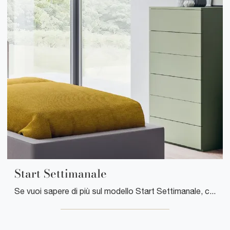
Start Settimanale
Se vuoi sapere di più sul modello Start Settimanale, clicca e scopri i Comodini e comò Clever ideali per la tua zona notte.