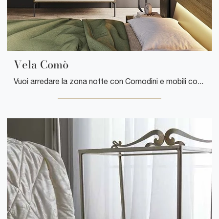
Vela Comò
Vuoi arredare la zona notte con Comodini e mobili con cassetti di Mobilgam? Ecco qui il modello Vela Comò in legno per spazi moderni.