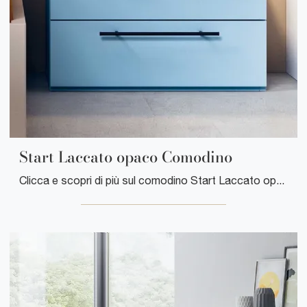
Start Laccato opaco Comodino
Clicca e scopri di più sul comodino Start Laccato opaco Comodino : Comodini e mobili con cassetti di Clever sono ideali per spazi moderni.