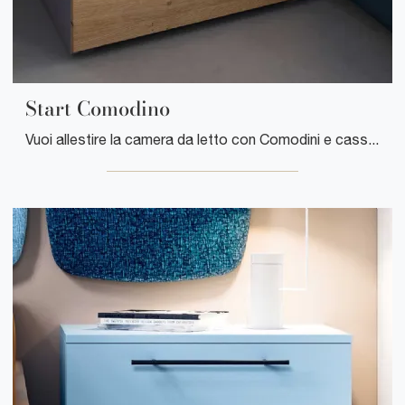
Start Comodino
Vuoi allestire la camera da letto con Comodini e cassettiere di Clever? Ti presentiamo il modello Start Comodino in melaminico per spazi moderni.