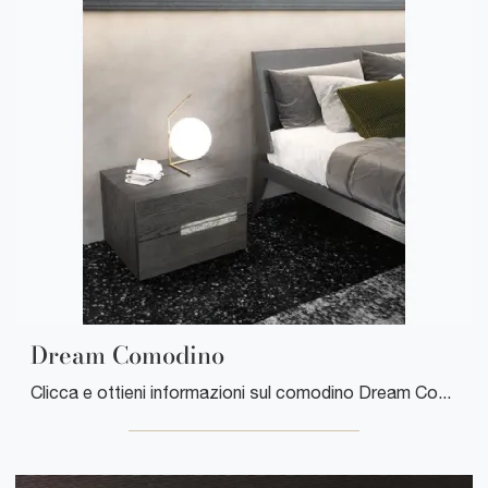
Dream Comodino
Clicca e ottieni informazioni sul comodino Dream Comodino: Comodini e mobili con cassetti di Mobilgam sono ideali per spazi moderni.