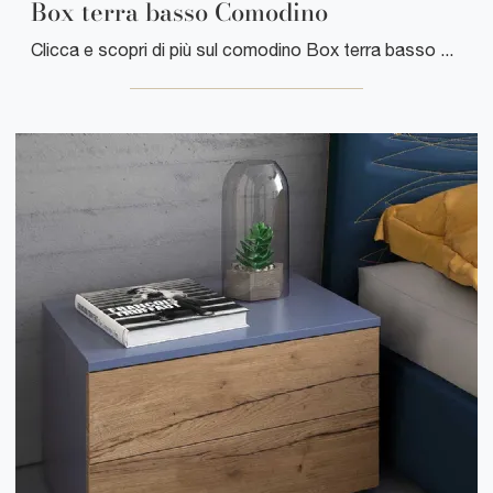
Box terra basso Comodino
Clicca e scopri di più sul comodino Box terra basso Comodino: Comodini e cassettiere di Clever sono ideali per spazi moderni.