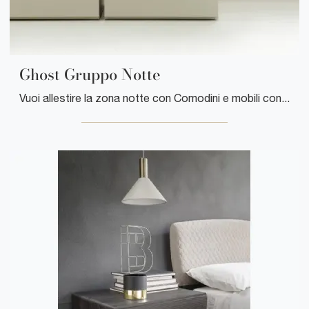
Ghost Gruppo Notte
Vuoi allestire la zona notte con Comodini e mobili con cassetti di Clever? Ecco qui il modello Ghost Gruppo Notte in laccato opaco per spazi moderni.