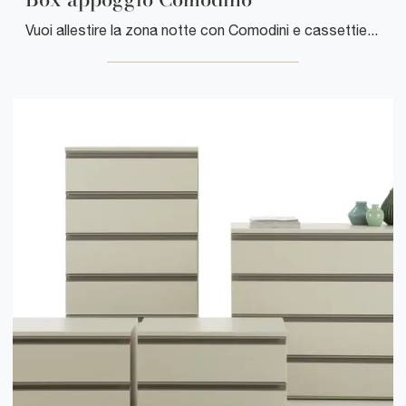
Vuoi allestire la zona notte con Comodini e cassettiere di Clever? Ecco qui il modello Box appoggio Comodino in laccato opaco per spazi moderni.