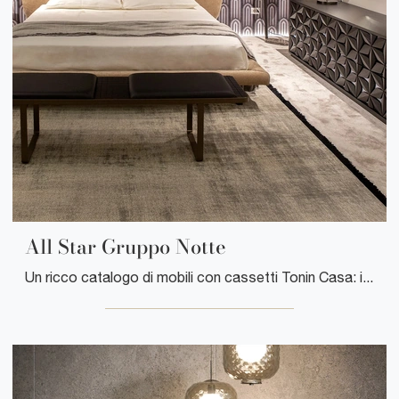
All Star Gruppo Notte
Un ricco catalogo di mobili con cassetti Tonin Casa: i comodini moderni in legno, come All Star Gruppo Notte, sono tra le proposte più belle.