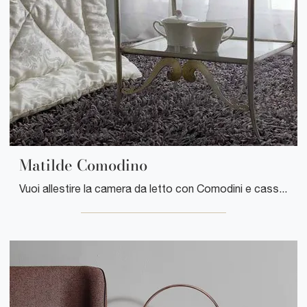
Matilde Comodino
Vuoi allestire la camera da letto con Comodini e cassettiere di Florentiabed? Eccoti il modello Matilde Comodino in metallo per spazi classici.