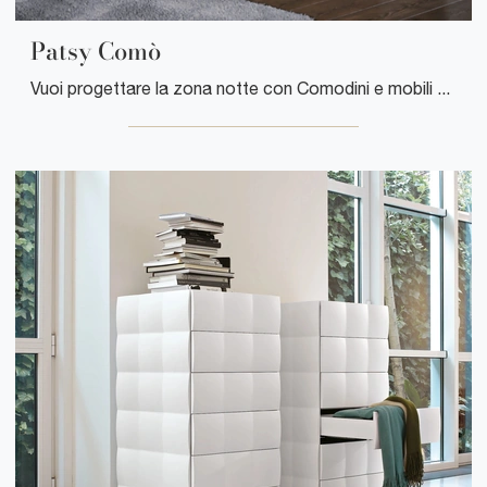
Patsy Comò
Vuoi progettare la zona notte con Comodini e mobili con cassetti di Tonin Casa? Eccoti il modello Patsy Comò in laccato opaco per spazi design.