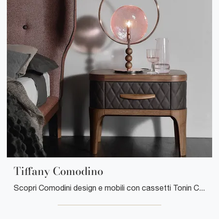
Tiffany Comodino
Scopri Comodini design e mobili con cassetti Tonin Casa! Il modello Tiffany Comodino costruito in pelle è la soluzione ottimale.