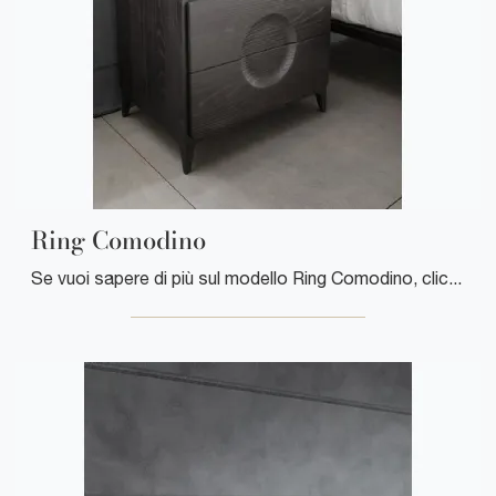
Ring Comodino
Se vuoi sapere di più sul modello Ring Comodino, clicca e scopri i Comodini e comò Mobilgam ideali per la tua zona del riposo.