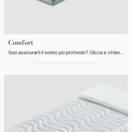
Comfort
Vuoi assicurarti il sonno più profondo? Clicca e ottieni informazioni sul materasso Comfort tra i modelli a molle insacchettate singoli di ...