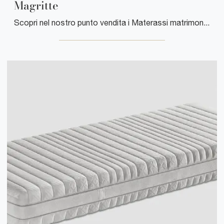
Magritte
Scopri nel nostro punto vendita i Materassi matrimoniali: il modello Magritte hybrid ti attende per garantirti il relax totale.