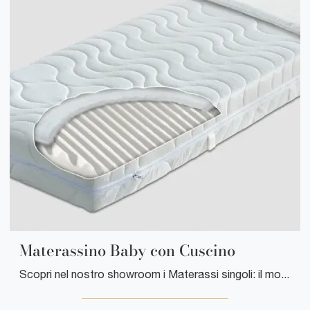
Materassino Baby con Cuscino
Scopri nel nostro showroom i Materassi singoli: il modello Materassino Baby con Cuscino kids ti attende per assicurarti il relax totale.