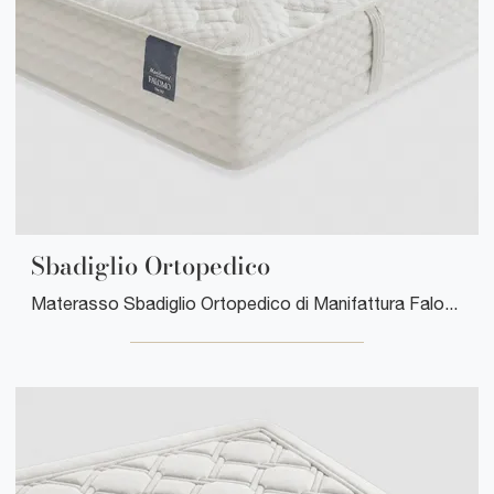
Sbadiglio Ortopedico
Materasso Sbadiglio Ortopedico di Manifattura Falomo: siamo specialisti del buon riposo! Scopri di più sui Materassi a molle insacchettate ...