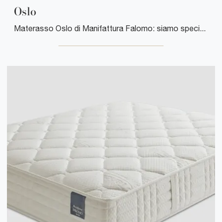
Oslo
Materasso Oslo di Manifattura Falomo: siamo specialisti del buon sonno! Ottieni informazioni sui Materassi a molle matrimoniali.