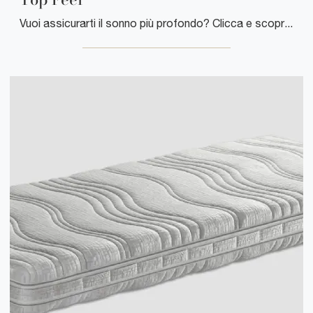
Vuoi assicurarti il sonno più profondo? Clicca e scopri di più sul materasso Top Feel tra i modelli Soia matrimoniali di Manifattura Falomo!