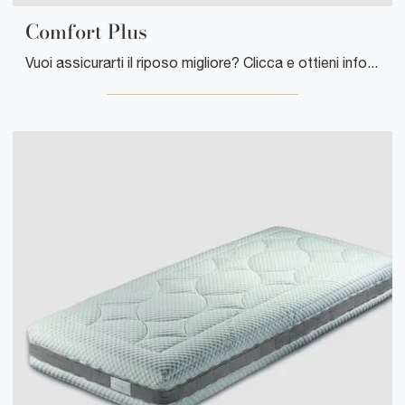
Comfort Plus
Vuoi assicurarti il riposo migliore? Clicca e ottieni informazioni sul materasso Comfort Plus tra i modelli a molle insacchettate singoli di ...