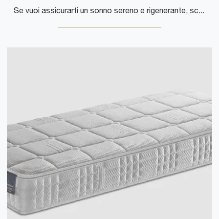
Se vuoi assicurarti un sonno sereno e rigenerante, scopri i Materassi Soia singoli come il modello Kuschelmed Manifattura Falomo.