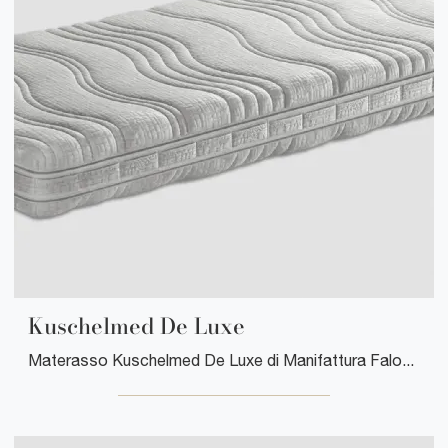
Kuschelmed De Luxe
Materasso Kuschelmed De Luxe di Manifattura Falomo: siamo specialisti del buon sonno! Scopri di più sui Materassi Soia singoli.