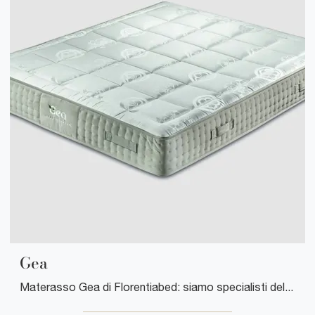
Gea
Materasso Gea di Florentiabed: siamo specialisti del buon riposo! Ottieni informazioni sui Materassi a molle insacchettate matrimoniali.