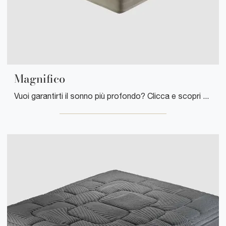
Magnifico
Vuoi garantirti il sonno più profondo? Clicca e scopri di più sul materasso Magnifico tra i modelli a molle insacchettate matrimoniali di ...