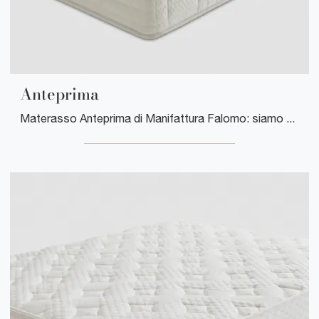
Anteprima
Materasso Anteprima di Manifattura Falomo: siamo specialisti del buon riposo! Ottieni informazioni sui Materassi a molle matrimoniali.