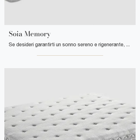
Soia Memory
Se desideri garantirti un sonno sereno e rigenerante, scopri i Materassi Soia singoli come il modello Soia Memory Manifattura Falomo.