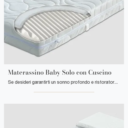
Materassino Baby Solo con Cuscino
Se desideri garantirti un sonno profondo e ristoratore, scopri i Materassi in poliuretano singoli come il modello Materassino Baby Solo con Cuscino ...