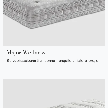
Major Wellness
Se vuoi assicurarti un sonno tranquillo e ristoratore, scopri i Materassi Soia matrimoniali come il modello Major Wellness Manifattura Falomo.