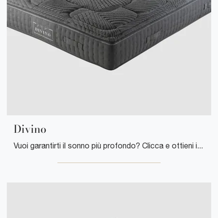
Divino
Vuoi garantirti il sonno più profondo? Clicca e ottieni informazioni sul materasso Divino tra i modelli a molle insacchettate matrimoniali di ...