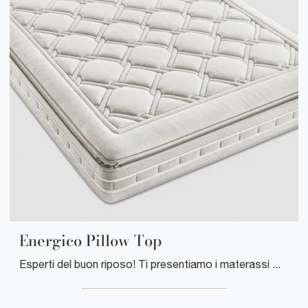
Energico Pillow Top
Esperti del buon riposo! Ti presentiamo i materassi matrimoniali a molle insacchettate di Manifattura Falomo: clicca e ottieni informazioni sul ...