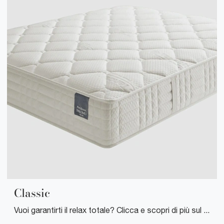
Classic
Vuoi garantirti il relax totale? Clicca e scopri di più sul materasso Classic tra i modelli a molle insacchettate matrimoniali di Manifattura Falomo!