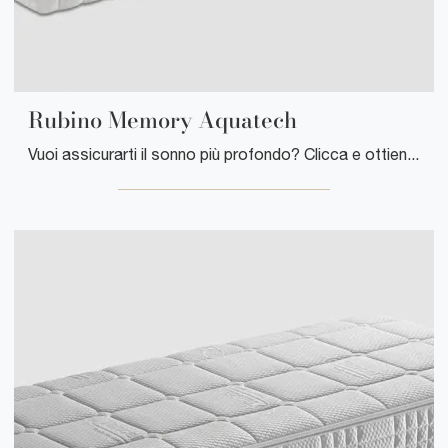
Rubino Memory Aquatech
Vuoi assicurarti il sonno più profondo? Clicca e ottieni informazioni sul materasso Rubino Memory Aquatech tra i modelli Soia singoli di Manifattura ...