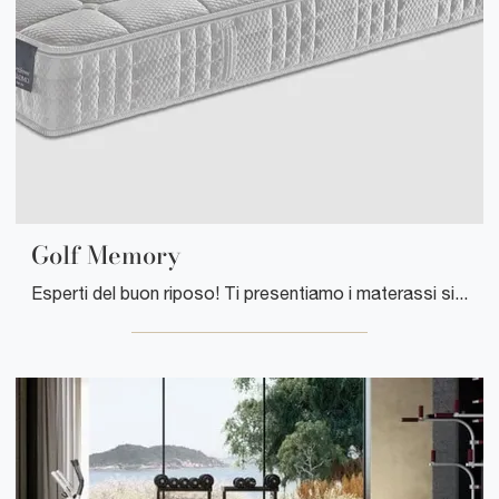
Golf Memory
Esperti del buon riposo! Ti presentiamo i materassi singoli in memory foam di Manifattura Falomo: clicca e scopri di più sul modello Golf Memory.