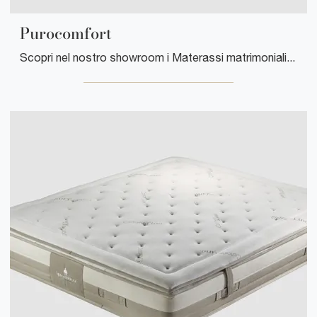
Purocomfort
Scopri nel nostro showroom i Materassi matrimoniali: il modello Purocomfort a molle insacchettate ti aspetta per garantirti il riposo migliore.