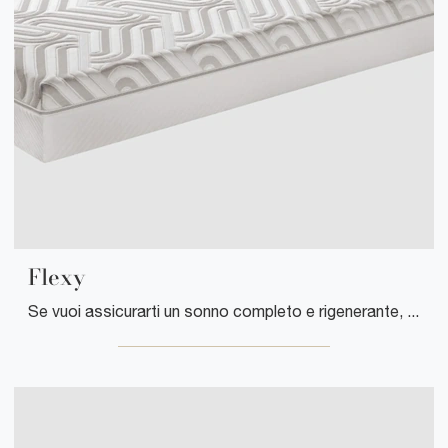
Flexy
Se vuoi assicurarti un sonno completo e rigenerante, scopri i Materassi a molle insacchettate singoli come il modello Flexy Manifattura Falomo.