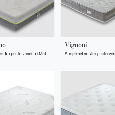
no
Vignoni
Scopri nel nostro punto vendita i Materassi matrimoniali: il modello Rapolano in memory foam ti aspetta per assicurarti il riposo migliore.