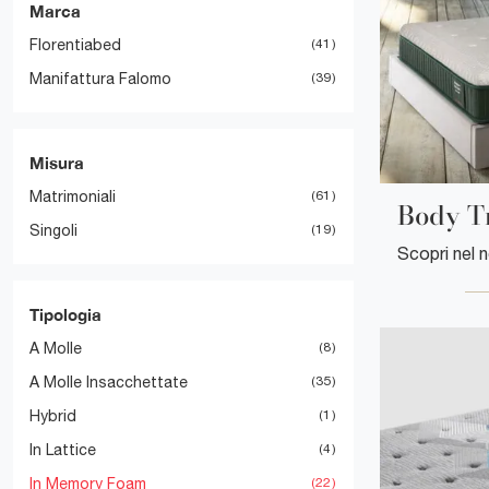
Marca
Florentiabed
41
Manifattura Falomo
39
Misura
Matrimoniali
61
Body T
Singoli
19
Tipologia
A Molle
8
A Molle Insacchettate
35
Hybrid
1
In Lattice
4
In Memory Foam
22