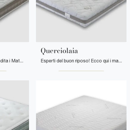
Querciolaia
Scopri nel nostro punto vendita i Materassi matrimoniali: il modello Vignoni in memory foam ti aspetta per garantirti il sonno più profondo.
Esperti del buon riposo! Ecco qui i materassi matrimoniali in memory foam di Florentiabed: clicca e scopri di più sul modello Querciolaia.