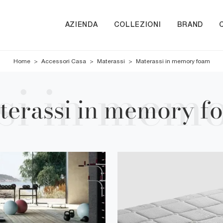
AZIENDA
COLLEZIONI
BRAND
Home
>
Accessori Casa
>
Materassi
>
Materassi in memory foam
terassi in memory f