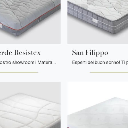
rde Resistex
San Filippo
Scopri nel nostro showroom i Materassi matrimoniali: il modello Fonteverde Resistex in memory foam ti aspetta per garantirti il relax totale.