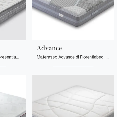
Advance
Esperti del buon sonno! Ti presentiamo i materassi matrimoniali in memory foam di Florentiabed: clicca e ottieni informazioni sul modello San Filippo.
Materasso Advance di Florentiabed: siamo specialisti del buon sonno! Scopri di più sui Materassi in memory foam matrimoniali.