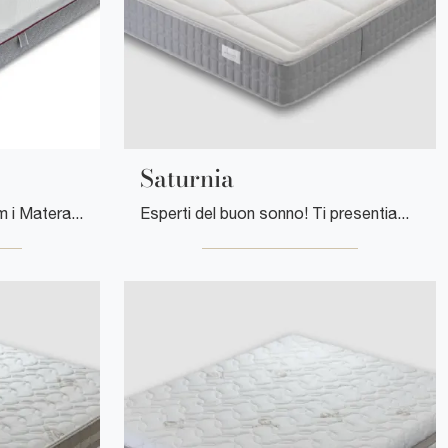
Saturnia
Scopri nel nostro showroom i Materassi matrimoniali: il modello Active in memory foam ti sta aspettando per assicurarti il sonno più profondo.
Esperti del buon sonno! Ti presentiamo i materassi matrimoniali in memory foam di Florentiabed: clicca e scopri di più sul modello Saturnia.