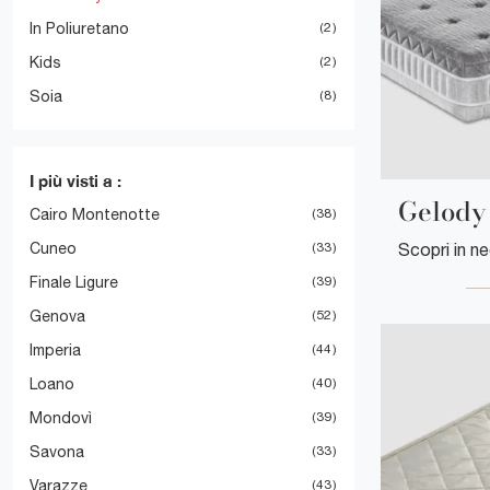
In Poliuretano
2
Kids
2
Soia
8
I più visti a :
Gelody
Cairo Montenotte
38
Cuneo
33
Finale Ligure
39
Genova
52
Imperia
44
Loano
40
Mondovì
39
Savona
33
Varazze
43