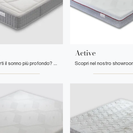
l
Active
Vuoi garantirti il sonno più profondo? Clicca e scopri di più sul materasso Natural tra i modelli in memory foam matrimoniali di Florentiabed!