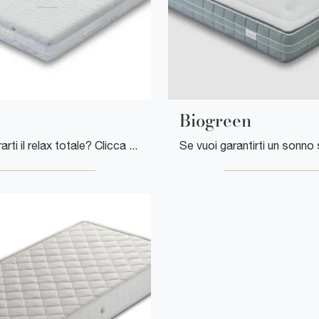
Biogreen
Vuoi assicurarti il relax totale? Clicca e scopri di più sul materasso Energy tra i modelli in memory foam matrimoniali di Florentiabed!