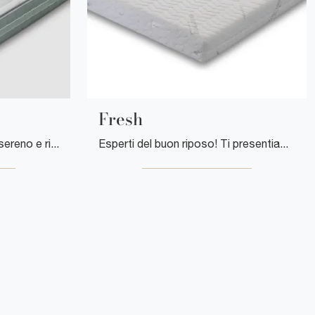
Fresh
Se vuoi garantirti un sonno sereno e rigenerante, scopri i Materassi in memory foam matrimoniali come il modello Biogreen Florentiabed.
Esperti del buon riposo! Ti presentiamo i materassi matrimoniali in memory foam di Florentiabed: clicca e scopri di più sul modello Fresh.