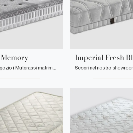
 Memory
Imperial Fresh B
Scopri in negozio i Materassi matrimoniali: il modello Gelody Memory in memory foam ti attende per garantirti il sonno più profondo.