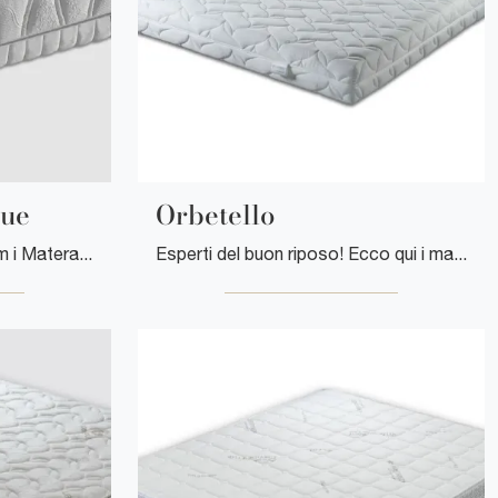
lue
Orbetello
Scopri nel nostro showroom i Materassi singoli: il modello Imperial Fresh Blue in memory foam ti attende per garantirti il riposo migliore.
Esperti del buon riposo! Ecco qui i materassi matrimoniali in memory foam di Florentiabed: clicca e ottieni informazioni sul modello Orbetello.