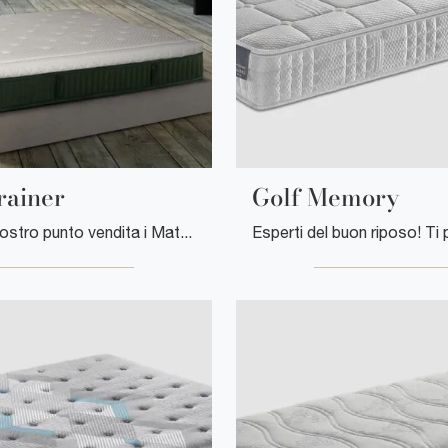
rainer
Golf Memory
Scopri nel nostro punto vendita i Materassi matrimoniali: il modello Body Trainer in memory foam ti aspetta per assicurarti il relax totale.