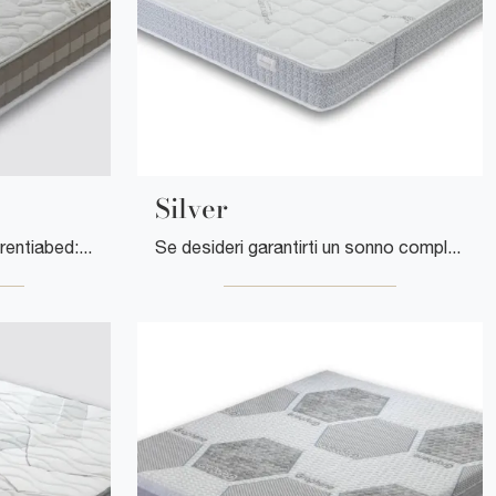
Silver
Materasso Ergo Plus di Florentiabed: siamo specialisti del buon sonno! Ottieni informazioni sui Materassi in memory foam matrimoniali.
Se desideri garantirti un sonno completo e rigenerante, scopri i Materassi in memory foam matrimoniali come il modello Silver Florentiabed.