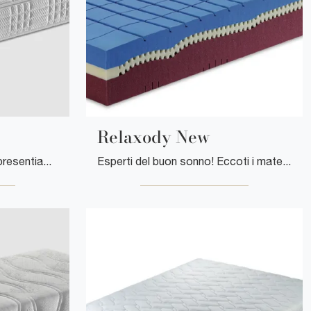
Relaxody New
Esperti del buon riposo! Ti presentiamo i materassi singoli in memory foam di Manifattura Falomo: clicca e scopri di più sul modello Golf Memory.
Esperti del buon sonno! Eccoti i materassi singoli in memory foam di Manifattura Falomo: clicca e scopri di più sul modello Relaxody New.