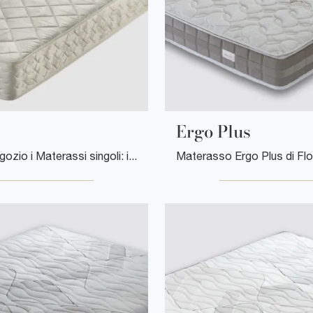
Ergo Plus
Scopri in negozio i Materassi singoli: il modello Everest in memory foam ti sta aspettando per garantirti il relax totale.