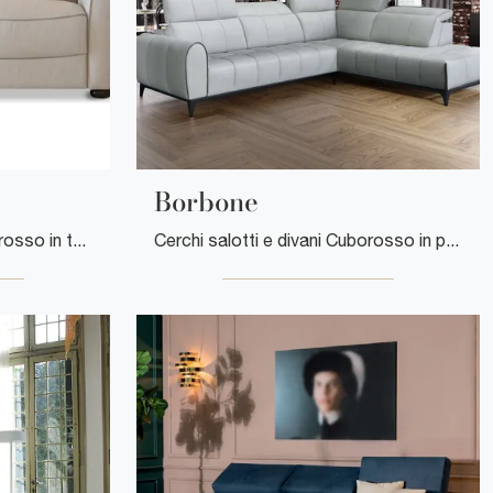
Borbone
Cerchi salotti e divani Cuborosso in tessuto? Clicca e scopri di più sul modello Portofino per spazi moderni.
Cerchi salotti e divani Cuborosso in pelle? Clicca e scopri di più sul modello Borbone per spazi design.