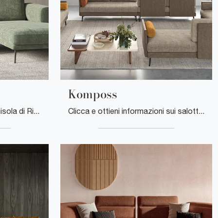
Komposs
Con salotti e divani con penisola di Rigosalotti come il modello Trebon in tessuto, potrai ultimare il tuo progetto d'arredo.
Clicca e ottieni informazioni sui salotti design di Rigosalotti! Vari modelli di divani, come Komposs, ti attendono.