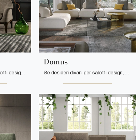
Domus
Clicca e scopri di più sui salotti design di Tonin Casa! Differenti modelli di divani, come Tiffany, ti attendono.
Se desideri divani per salotti design, clicca e leggi di più sul modello Domus in tessuto della marca Tonin Casa.