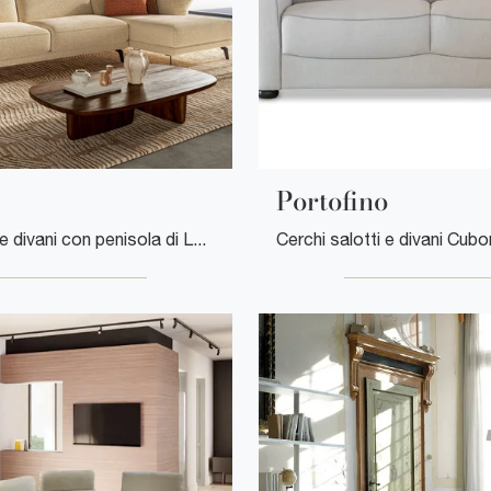
Portofino
Con salotti e divani con penisola di Le Comfort come il modello Sky in tessuto, potrai completare il tuo progetto d'arredo.