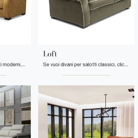
Loft
Se desideri divani per salotti moderni, clicca e leggi di più sul modello Swift in tessuto della firma Cuborosso.
Se vuoi divani per salotti classici, clicca e leggi di più sul modello Loft in tessuto dell'azienda Cuborosso.