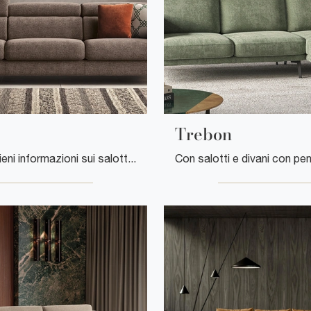
Trebon
Clicca e ottieni informazioni sui salotti design di Rigosalotti! Molteplici modelli di divani, come Drop, ti attendono.