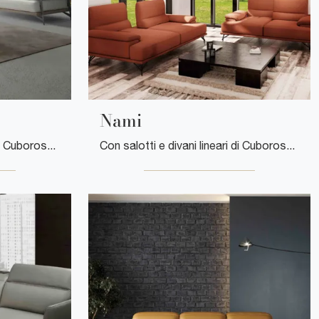
Nami
Con salotti e divani lineari di Cuborosso come il modello Marea in pelle, potrai ultimare il tuo progetto d'arredo.
Con salotti e divani lineari di Cuborosso come il modello Nami in tessuto, potrai completare il tuo concept d'arredo.