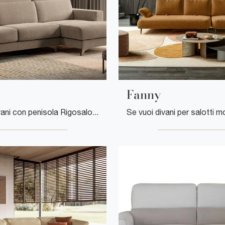
Fanny
Salotti e divani con penisola Rigosalotti: ecco a te il modello Lift in tessuto per arricchire il soggiorno.