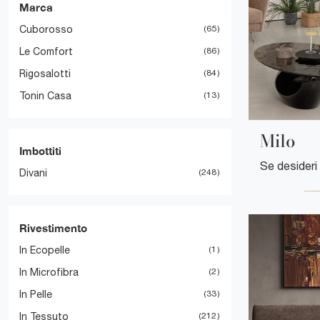
Marca
Cuborosso
65
Le Comfort
86
Rigosalotti
84
Tonin Casa
13
Milo
Imbottiti
Divani
248
Rivestimento
In Ecopelle
1
In Microfibra
2
In Pelle
33
In Tessuto
212