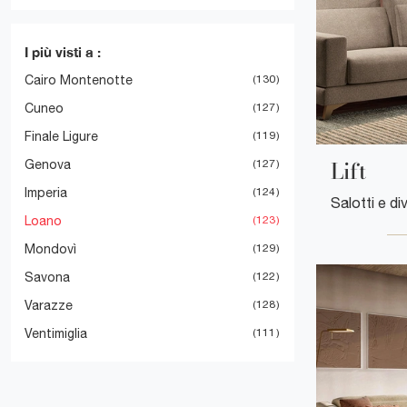
I più visti a :
Cairo Montenotte
130
Cuneo
127
Finale Ligure
119
Lift
Genova
127
Imperia
124
Loano
123
Mondovì
129
Savona
122
Varazze
128
Ventimiglia
111