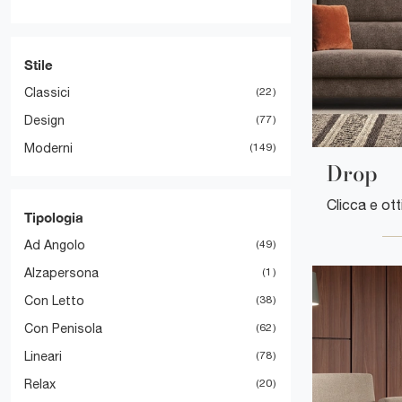
Stile
Classici
22
Design
77
Moderni
149
Drop
Tipologia
Ad Angolo
49
Alzapersona
1
Con Letto
38
Con Penisola
62
Lineari
78
Relax
20