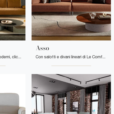
Asso
Se vuoi divani per salotti moderni, clicca e leggi di più sul modello Fanny in tessuto della firma Le Comfort.
Con salotti e divani lineari di Le Comfort come il modello Asso in tessuto, potrai completare il tuo concept d'arredo.