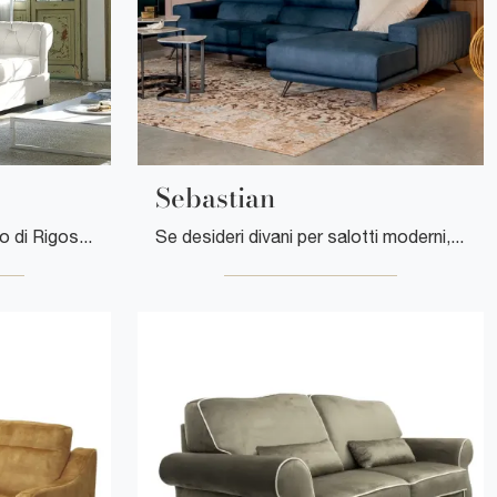
Sebastian
Con salotti e divani con letto di Rigosalotti come il modello Gerard in pelle, potrai completare il tuo concept d'arredo.
Se desideri divani per salotti moderni, clicca e leggi di più sul modello Sebastian in pelle della firma Tonin Casa.