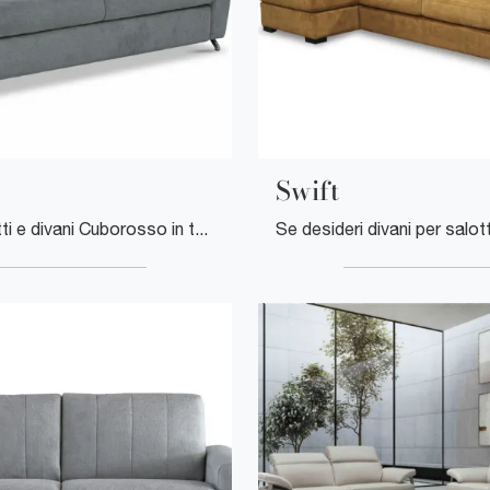
Swift
Cerchi salotti e divani Cuborosso in tessuto? Clicca e scopri di più sul modello Noè per spazi moderni.