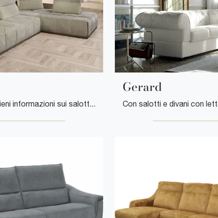
Gerard
Clicca e ottieni informazioni sui salotti design di Cuborosso! Differenti modelli di divani, come Block, ti attendono.