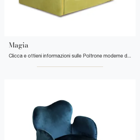
Magia
Clicca e ottieni informazioni sulle Poltrone moderne di Cuborosso! Differenti modelli in tessuto, come Magia, ti aspettano.