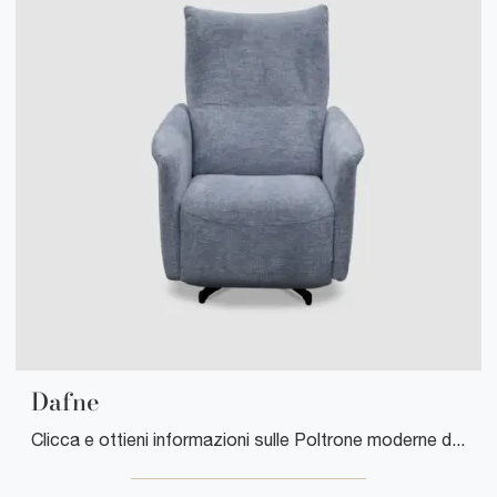
Dafne
Clicca e ottieni informazioni sulle Poltrone moderne di Cuborosso! Differenti modelli in tessuto, come Dafne, ti aspettano.