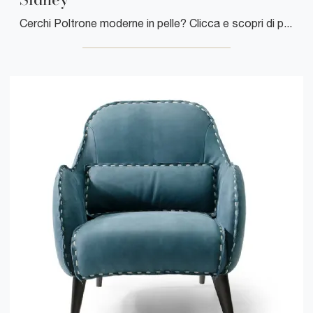
Cerchi Poltrone moderne in pelle? Clicca e scopri di più sul modello Sidney di Cuborosso.