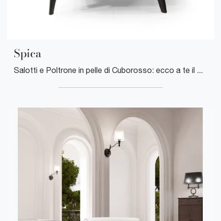
Spica
Salotti e Poltrone in pelle di Cuborosso: ecco a te il modello Spica in pelle per arricchire i tuoi spazi.