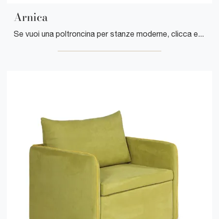
Arnica
Se vuoi una poltroncina per stanze moderne, clicca e leggi di più sul modello Arnica in pelle della firma Cuborosso.