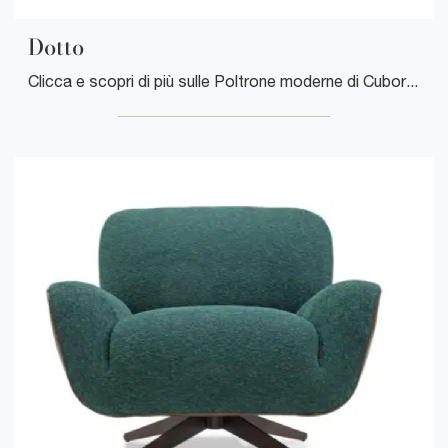
Dotto
Clicca e scopri di più sulle Poltrone moderne di Cuborosso! Differenti modelli in microfibra, come Dotto, ti aspettano.