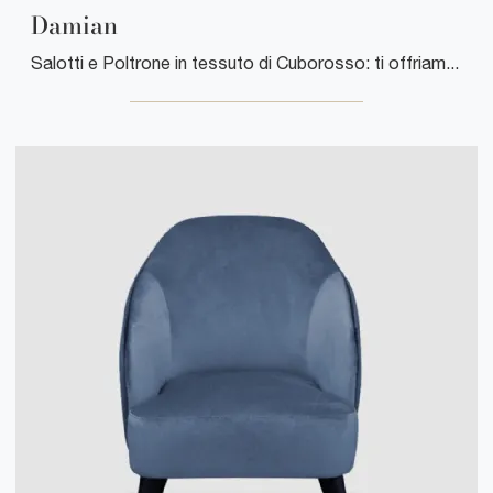
Damian
Salotti e Poltrone in tessuto di Cuborosso: ti offriamo il modello Damian in tessuto per impreziosire i tuoi spazi.