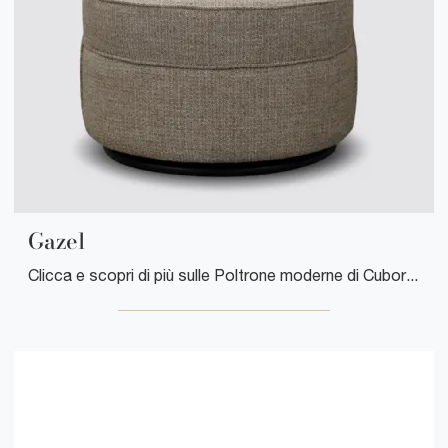
Gazel
Clicca e scopri di più sulle Poltrone moderne di Cuborosso! Molteplici modelli in tessuto, come Gazel, ti aspettano.