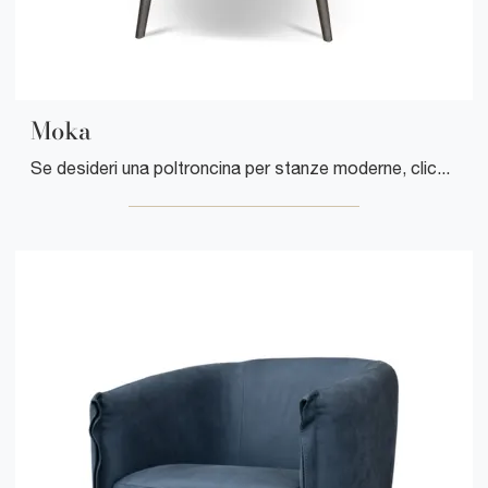
Moka
Se desideri una poltroncina per stanze moderne, clicca e leggi di più sul modello Moka in tessuto dell'azienda Cuborosso.