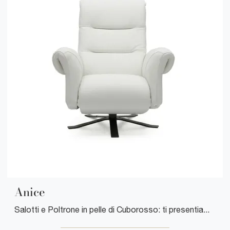
Anice
Salotti e Poltrone in pelle di Cuborosso: ti presentiamo il modello Anice in pelle per arricchire i tuoi spazi.