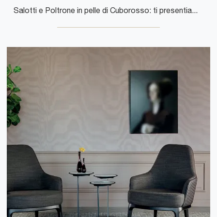
Salotti e Poltrone in pelle di Cuborosso: ti presentiamo il modello Tom in pelle per completare i tuoi spazi.