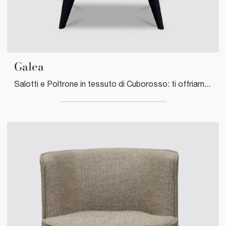
Galea
Salotti e Poltrone in tessuto di Cuborosso: ti offriamo il modello Galea in tessuto per completare i tuoi spazi.