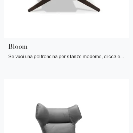
Bloom
Se vuoi una poltroncina per stanze moderne, clicca e leggi di più sul modello Bloom in tessuto della marca Cuborosso.