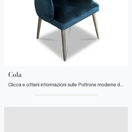
Cola
Clicca e ottieni informazioni sulle Poltrone moderne di Cuborosso! Molteplici modelli in tessuto, come Cola, ti aspettano.