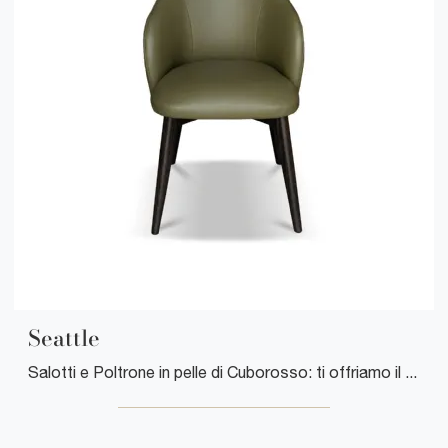
Seattle
Salotti e Poltrone in pelle di Cuborosso: ti offriamo il modello Seattle in pelle per impreziosire i tuoi spazi.