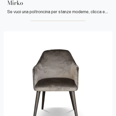
Mirko
Se vuoi una poltroncina per stanze moderne, clicca e leggi di più sul modello Mirko in tessuto dell'azienda Cuborosso.