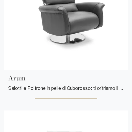
Arum
Salotti e Poltrone in pelle di Cuborosso: ti offriamo il modello Arum in pelle per impreziosire i tuoi spazi.