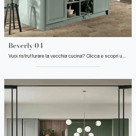
Beverly 04
Vuoi ristrutturare la vecchia cucina? Clicca e scopri un ricco catalogo di soluzioni tradizionali con penisola: Beverly 04 ti attende!