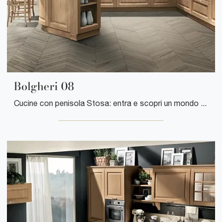
Bolgheri 08
Cucine con penisola Stosa: entra e scopri un mondo di stile e design! La cucina convenzionale Bolgheri 08 ti sta aspettando.