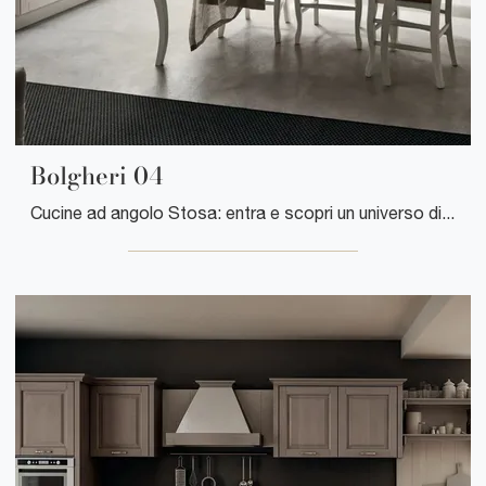
Bolgheri 04
Cucine ad angolo Stosa: entra e scopri un universo di design e contenuto estetico! La cucina classica Bolgheri 04 ti attende.