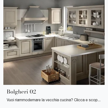
Bolgheri 02
Vuoi riammodernare la vecchia cucina? Clicca e scopri una ricca gamma di soluzioni classiche con penisola: Bolgheri 02 ti sta aspettando!