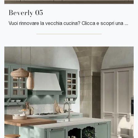
Beverly 05
Vuoi rinnovare la vecchia cucina? Clicca e scopri una ricca gamma di soluzioni tradizionali in linea: Beverly 05 ti aspetta!