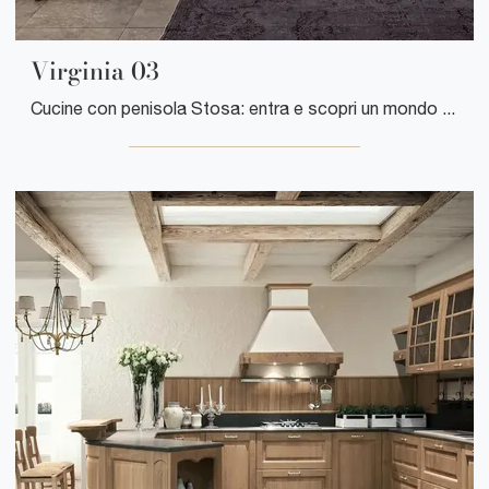
Virginia 03
Cucine con penisola Stosa: entra e scopri un mondo di stile e design! La cucina convenzionale Virginia 03 ti attende.