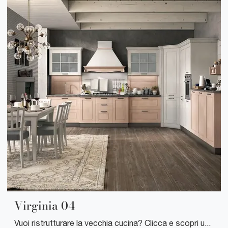
Virginia 04
Vuoi ristrutturare la vecchia cucina? Clicca e scopri una ricca gamma di soluzioni tradizionali ad angolo: Virginia 04 ti aspetta!