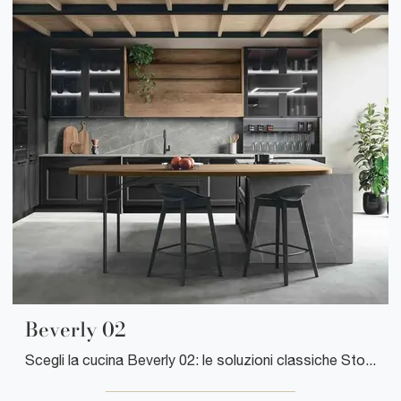
Beverly 02
Scegli la cucina Beverly 02: le soluzioni classiche Stosa in legno sono sinonimo di qualità, design e contenuto estetico.