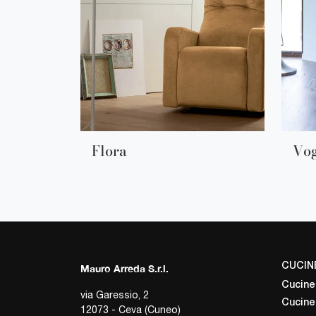
Flora
Vo
CUCIN
Mauro Arreda S.r.l.
Cucine
via Garessio, 2
Cucine
12073 - Ceva (Cuneo)