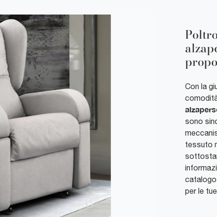
Poltr
alzape
propo
Con la giu
comodità 
alzapers
sono sinon
meccanism
tessuto n
sottostan
informaz
catalogo 
per le tu