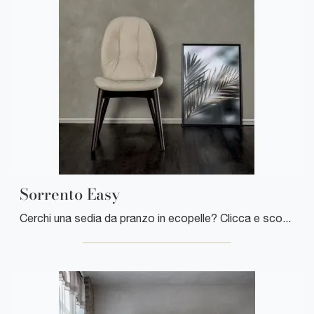
Sorrento Easy
Cerchi una sedia da pranzo in ecopelle? Clicca e scopri il modello Sorrento Easy di Tonin Casa per ultimare i tuoi locali ottimamente.