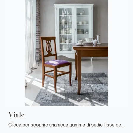
Viale
Clicca per scoprire una ricca gamma di sedie fisse per stanze classiche: il modello Viale di Tonin Casa ti sta aspettando!