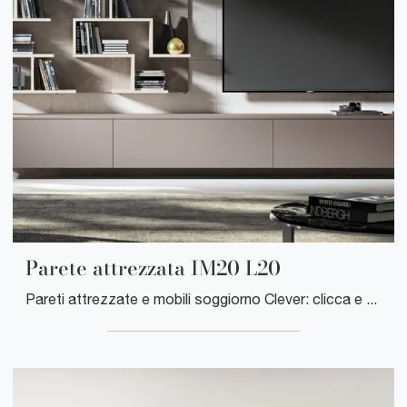
Parete attrezzata IM20 L20
Pareti attrezzate e mobili soggiorno Clever: clicca e scopri il modello Parete attrezzata IM20 L20 e potrai valorizzare stanze moderne di ogni genere.