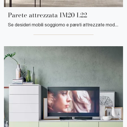
Parete attrezzata IM20 L22
Se desideri mobili soggiorno e pareti attrezzate moderne, prediligi il modello Parete attrezzata IM20 L22 di Clever: clicca e ottieni informazioni!