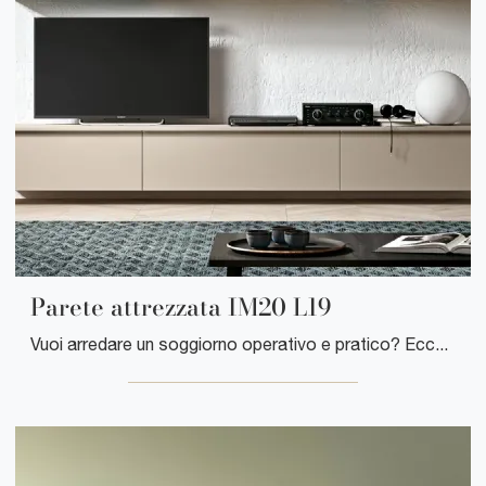
Parete attrezzata IM20 L19
Vuoi arredare un soggiorno operativo e pratico? Ecco a te la parete attrezzata Parete attrezzata IM20 L19 Clever dalle linee decise moderne.