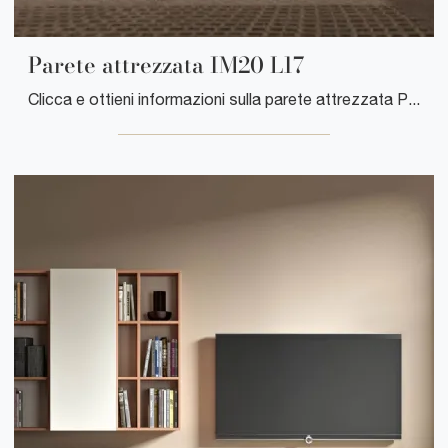
Parete attrezzata IM20 L17
Clicca e ottieni informazioni sulla parete attrezzata Parete attrezzata IM20 L17 della marca Clever: è la soluzione dalle linee moderne ideale per te.