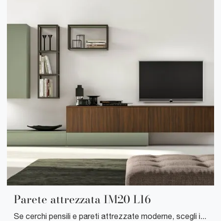
Parete attrezzata IM20 L16
Se cerchi pensili e pareti attrezzate moderne, scegli il modello Parete attrezzata IM20 L16 di Clever: clicca e ottieni informazioni!