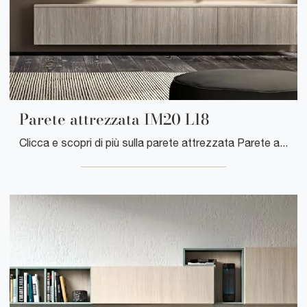
Parete attrezzata IM20 L18
Clicca e scopri di più sulla parete attrezzata Parete attrezzata IM20 L18 del marchio Clever: è la soluzione dalle linee moderne perfetta per te.