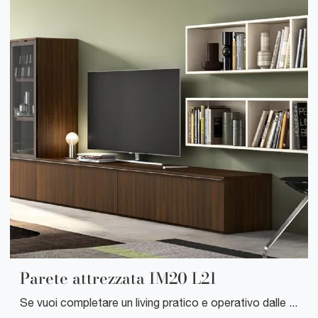
Parete attrezzata IM20 L21
Se vuoi completare un living pratico e operativo dalle linee moderne, ecco a te la parete attrezzata Parete attrezzata IM20 L21 Clever.