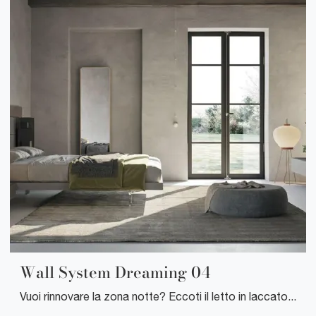
Wall System Dreaming 04
Vuoi rinnovare la zona notte? Eccoti il letto in laccato opaco Wall System Dreaming 04 di Mobilgam per spazi moderni.