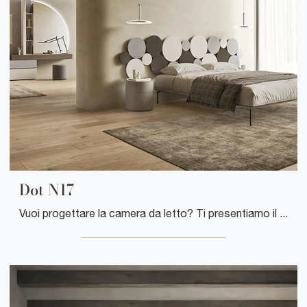
Dot N17
Vuoi progettare la camera da letto? Ti presentiamo il letto in laccato opaco Dot N17 di Mobilgam per spazi design.