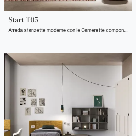
Start T05
Arreda stanzette moderne con le Camerette componibili Clever! Il modello Start T05 in laccato opaco è per ragazzi.