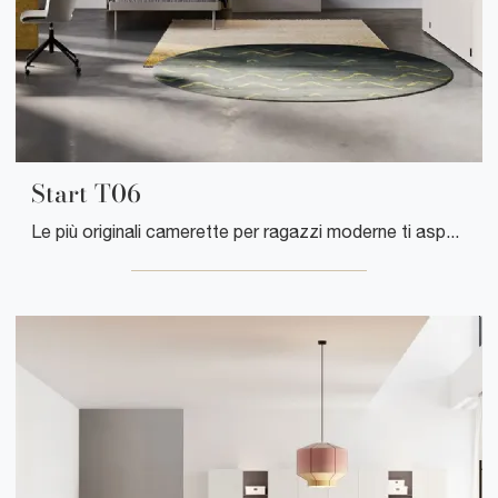
Start T06
Le più originali camerette per ragazzi moderne ti aspettano! Scopri il modello Start T06 di Clever.