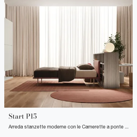
Start P15
Arreda stanzette moderne con le Camerette a ponte Clever! Il modello Start P15 in laccato opaco è per ragazzi.