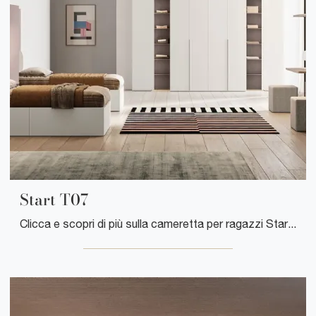
Start T07
Clicca e scopri di più sulla cameretta per ragazzi Start T07! Le Camerette componibili Clever ti aspettano.