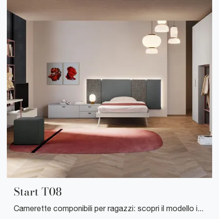
Start T08
Camerette componibili per ragazzi: scopri il modello in laccato opaco Start T08 di Clever per stanzette moderne.