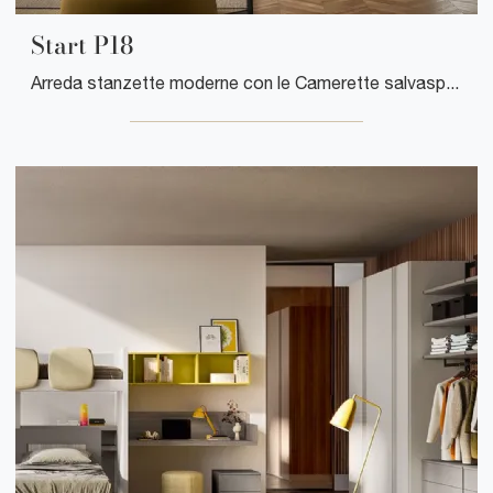
Start P18
Arreda stanzette moderne con le Camerette salvaspazio Clever! Il modello Start P18 in laccato opaco è per ragazzi.