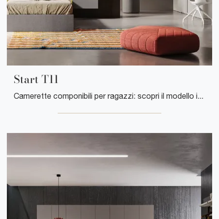
Start T11
Camerette componibili per ragazzi: scopri il modello in laccato opaco Start T11 di Clever per stanzette moderne.