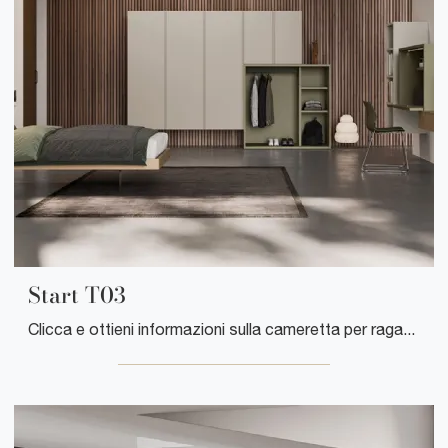
Start T03
Clicca e ottieni informazioni sulla cameretta per ragazzi Start T03! Le Camerette componibili Clever ti attendono.